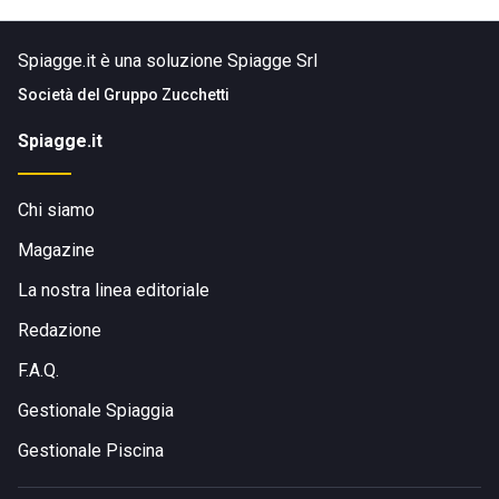
COME RAGGIUNGERE BASSAMAREA
Spiagge.it è una soluzione Spiagge Srl
Lo stabilimento è facilmente raggiungibile sia con mezzi
Società del
Gruppo Zucchetti
privati che pubblici. È possibile arrivare in macchina, moto, a
piedi o in bicicletta. I trasporti pubblici locali offrono
Spiagge.it
alternative comode per chi desidera evitare l'uso dell'auto.
Chi siamo
Magazine
La nostra linea editoriale
Redazione
F.A.Q.
Gestionale Spiaggia
Gestionale Piscina