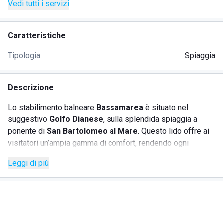
Vedi tutti i servizi
Caratteristiche
Tipologia
Spiaggia
Descrizione
Lo stabilimento balneare
Bassamarea
è situato nel
suggestivo
Golfo Dianese
, sulla splendida spiaggia a
ponente di
San Bartolomeo al Mare
. Questo lido offre ai
visitatori un’ampia gamma di comfort, rendendo ogni
esperienza unica e piacevole. Tra i servizi disponibili, ci
Leggi di più
sono docce calde e fredde, aree spogliatoio, e cabine
deposito per riporre in sicurezza gli effetti personali.
SERVIZI