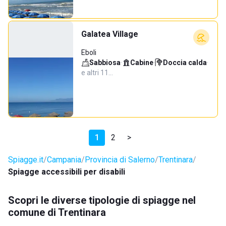
Galatea Village
Eboli
Sabbiosa
·
Cabine
·
Doccia calda
·
e altri 11…
1
2
>
Spiagge.it
Campania
Provincia di Salerno
Trentinara
Spiagge accessibili per disabili
Scopri le diverse tipologie di spiagge nel
comune di Trentinara