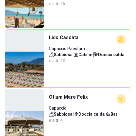
e altri 15…
Lido Cascata
Capaccio Paestum
Sabbiosa
·
Cabine
·
Doccia calda
·
e altri 10…
Otium Mare Felix
Capaccio
Sabbiosa
·
Doccia calda
·
Bar
·
e altri 4…