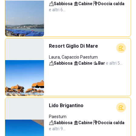
Sabbiosa
·
Cabine
·
Doccia calda
·
e altri 6…
Resort Giglio Di Mare
Laura, Capaccio Paestum
Sabbiosa
·
Cabine
·
Bar
·
e altri 5…
Lido Brigantino
Paestum
Sabbiosa
·
Cabine
·
Doccia calda
·
e altri 9…