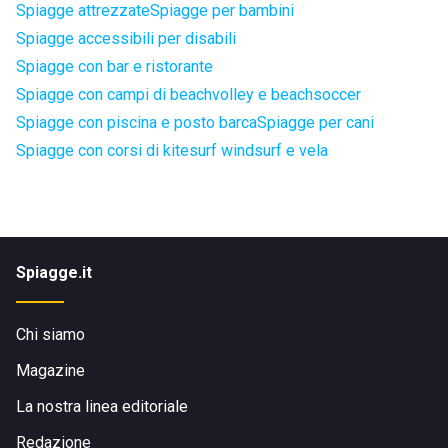
Spiagge attrezzate
Spiagge per bambini
Spiagge accessibili per disabili
Spiagge con bar e ristorante
Spiagge con campi di beachvolley e beachsoccer
Spiagge con piscina e posto barca
Spiagge per cani
Spiagge con corsi di kitesurf windsurf e vela
Spiagge.it
Chi siamo
Magazine
La nostra linea editoriale
Redazione