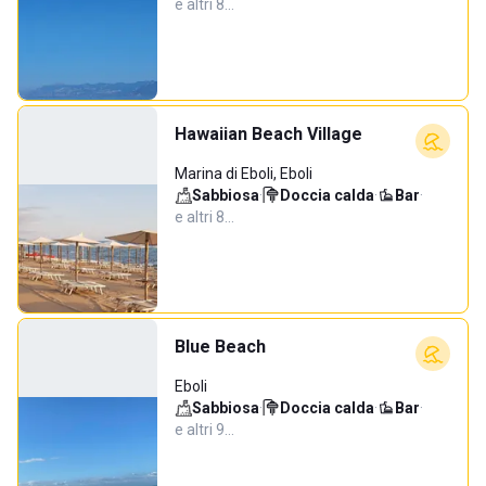
e altri 8…
Hawaiian Beach Village
Marina di Eboli, Eboli
Sabbiosa
·
Doccia calda
·
Bar
·
e altri 8…
Blue Beach
Eboli
Sabbiosa
·
Doccia calda
·
Bar
·
e altri 9…