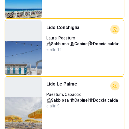
Lido Conchiglia
Laura, Paestum
Sabbiosa
·
Cabine
·
Doccia calda
·
e altri 11…
Lido Le Palme
Paestum, Capaccio
Sabbiosa
·
Cabine
·
Doccia calda
·
e altri 9…