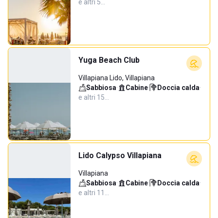
e altri 5…
Yuga Beach Club
Villapiana Lido, Villapiana
Sabbiosa
·
Cabine
·
Doccia calda
·
e altri 15…
Lido Calypso Villapiana
Villapiana
Sabbiosa
·
Cabine
·
Doccia calda
·
e altri 11…