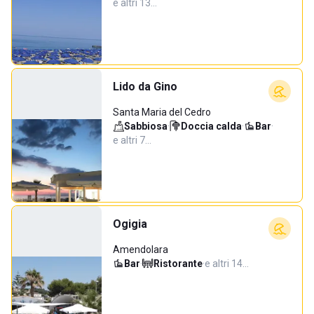
e altri 13…
Lido da Gino
Santa Maria del Cedro
Sabbiosa
·
Doccia calda
·
Bar
·
e altri 7…
Ogigia
Amendolara
Bar
·
Ristorante
·
e altri 14…