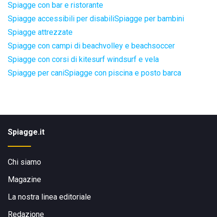
Spiagge con bar e ristorante
Spiagge accessibili per disabili
Spiagge per bambini
Spiagge attrezzate
Spiagge con campi di beachvolley e beachsoccer
Spiagge con corsi di kitesurf windsurf e vela
Spiagge per cani
Spiagge con piscina e posto barca
Spiagge.it
Chi siamo
Magazine
La nostra linea editoriale
Redazione