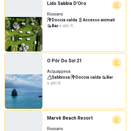
Lido Sabbia D'Oro
Rossano
Doccia calda
·
Accesso animali
·
Bar
·
e altri 9…
O Pôr Do Sol 21
Acquappesa
Sabbiosa
·
Doccia calda
·
Bar
·
e altri 8…
Marvè Beach Resort
Rossano