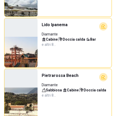
Lido Ipanema
Diamante
Cabine
·
Doccia calda
·
Bar
·
e altri 8…
Pietrarossa Beach
Diamante
Sabbiosa
·
Cabine
·
Doccia calda
·
e altri 8…