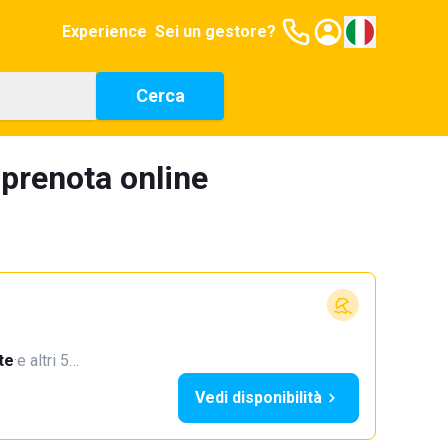
Experience
Sei un gestore?
Cerca
 prenota online
te
·
e altri 5…
Vedi disponibilità