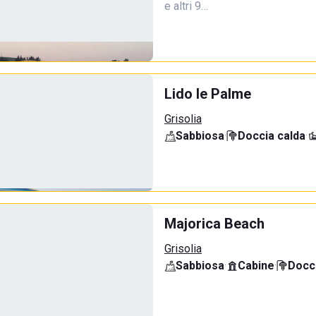
e altri 9…
Lido le Palme
Grisolia
Sabbiosa
·
Doccia calda
·
Majorica Beach
Grisolia
Sabbiosa
·
Cabine
·
Docci