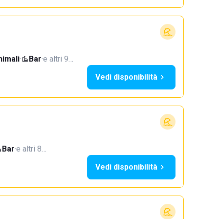
imali
·
Bar
·
e altri 9…
Vedi disponibilità
Bar
·
e altri 8…
Vedi disponibilità