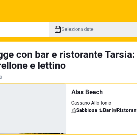
Seleziona date
ge con bar e ristorante Tarsia:
llone e lettino
ti
Alas Beach
Cassano Allo Ionio
Sabbiosa
·
Bar
·
Ristoran