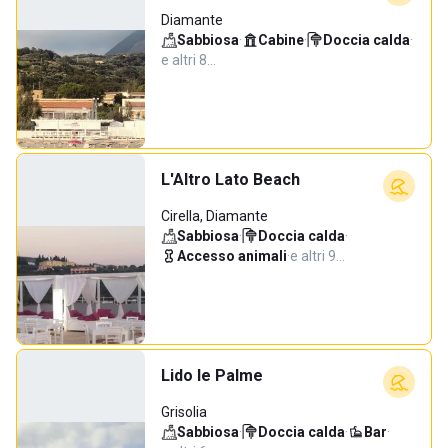
Diamante
Sabbiosa
·
Cabine
·
Doccia calda
·
e altri 8…
L'Altro Lato Beach
Cirella, Diamante
Sabbiosa
·
Doccia calda
·
Accesso animali
·
e altri 9…
Lido le Palme
Grisolia
Sabbiosa
·
Doccia calda
·
Bar
·