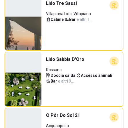
Lido Tre Sassi
Villapiana Lido, Villapiana
Cabine
·
Bar
·
e altri 1…
Lido Sabbia D'Oro
Rossano
Doccia calda
·
Accesso animali
·
Bar
·
e altri 9…
O Pôr Do Sol 21
Acquappesa