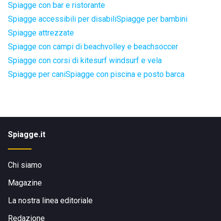
Spiagge con bar e ristorante
Spiagge accessibili per disabili
Spiagge per bambini
Spiagge attrezzate
Spiagge con campi di beachvolley e beachsoccer
Spiagge con corsi di kitesurf windsurf e vela
Spiagge per cani
Spiagge con piscina e posto barca
Spiagge.it
Chi siamo
Magazine
La nostra linea editoriale
Redazione