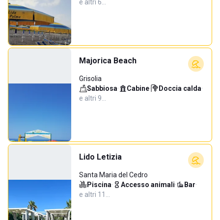
e altri 6…
Majorica Beach
Grisolia
Sabbiosa
·
Cabine
·
Doccia calda
·
e altri 9…
Lido Letizia
Santa Maria del Cedro
Piscina
·
Accesso animali
·
Bar
·
e altri 11…