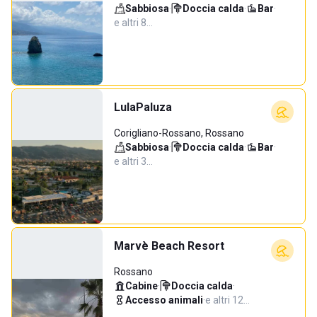
Sabbiosa
·
Doccia calda
·
Bar
·
e altri 8…
LulaPaluza
Corigliano-Rossano, Rossano
Sabbiosa
·
Doccia calda
·
Bar
·
e altri 3…
Marvè Beach Resort
Rossano
Cabine
·
Doccia calda
·
Accesso animali
·
e altri 12…