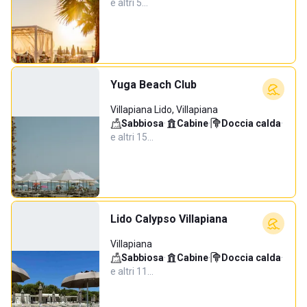
e altri 5…
Yuga Beach Club
Villapiana Lido, Villapiana
Sabbiosa
·
Cabine
·
Doccia calda
·
e altri 15…
Lido Calypso Villapiana
Villapiana
Sabbiosa
·
Cabine
·
Doccia calda
·
e altri 11…