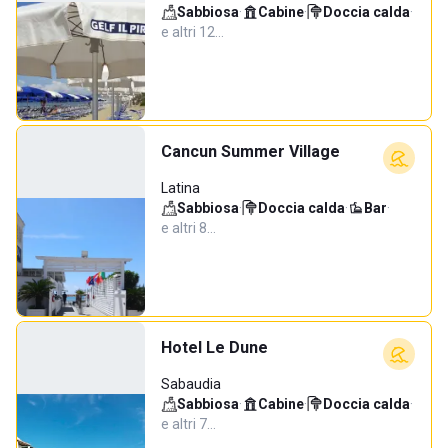
Sabbiosa
·
Cabine
·
Doccia calda
·
e altri 12…
Cancun Summer Village
Latina
Sabbiosa
·
Doccia calda
·
Bar
·
e altri 8…
Hotel Le Dune
Sabaudia
Sabbiosa
·
Cabine
·
Doccia calda
·
e altri 7…