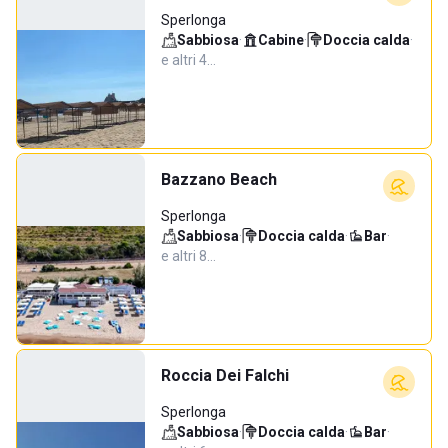
Sperlonga
Sabbiosa
·
Cabine
·
Doccia calda
·
e altri 4…
Bazzano Beach
Sperlonga
Sabbiosa
·
Doccia calda
·
Bar
·
e altri 8…
Roccia Dei Falchi
Sperlonga
Sabbiosa
·
Doccia calda
·
Bar
·