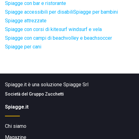
Spiagge con bar e ristorante
Spiagge accessibili per disabili
Spiagge per bambini
Spiagge attrezzate
Spiagge con corsi di kitesurf windsurf e vela
Spiagge con campi di beachvolley e beachsoccer
Spiagge per cani
Spiagge.it è una soluzione Spiagge Srl
Società del
Gruppo Zucchetti
Spiagge.it
Chi siamo
Magazine