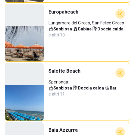
Europabeach
Lungomare del Circeo, San Felice Circeo
Sabbiosa
·
Cabine
·
Doccia calda
·
e altri 10…
Salette Beach
Sperlonga
Sabbiosa
·
Doccia calda
·
Bar
·
e altri 11…
Baia Azzurra