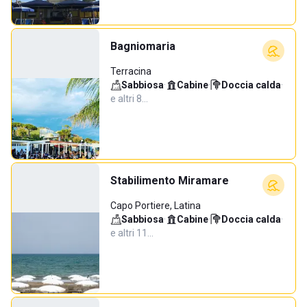
Bagniomaria
Terracina
Sabbiosa
·
Cabine
·
Doccia calda
·
e altri 8…
Stabilimento Miramare
Capo Portiere, Latina
Sabbiosa
·
Cabine
·
Doccia calda
·
e altri 11…