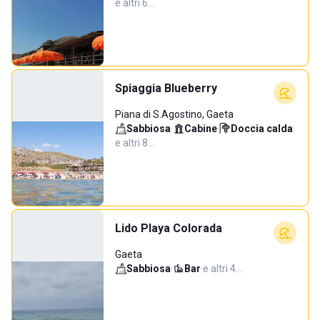
e altri 6…
Spiaggia Blueberry
Piana di S.Agostino, Gaeta
Sabbiosa
·
Cabine
·
Doccia calda
·
e altri 8…
Lido Playa Colorada
Gaeta
Sabbiosa
·
Bar
·
e altri 4…