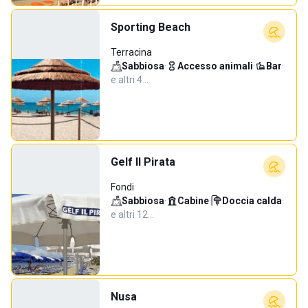
Sporting Beach
Terracina
Sabbiosa
·
Accesso animali
·
Bar
·
e altri 4…
Gelf Il Pirata
Fondi
Sabbiosa
·
Cabine
·
Doccia calda
·
e altri 12…
Nusa