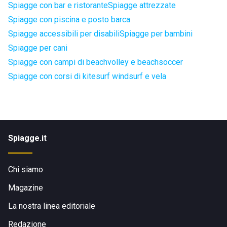
Spiagge con bar e ristorante
Spiagge attrezzate
Spiagge con piscina e posto barca
Spiagge accessibili per disabili
Spiagge per bambini
Spiagge per cani
Spiagge con campi di beachvolley e beachsoccer
Spiagge con corsi di kitesurf windsurf e vela
Spiagge.it
Chi siamo
Magazine
La nostra linea editoriale
Redazione