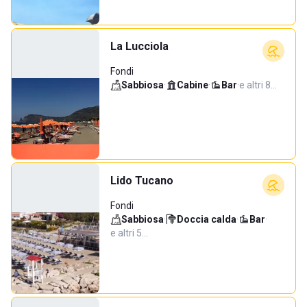
La Lucciola
Fondi
Sabbiosa
·
Cabine
·
Bar
·
e altri 8…
Lido Tucano
Fondi
Sabbiosa
·
Doccia calda
·
Bar
·
e altri 5…