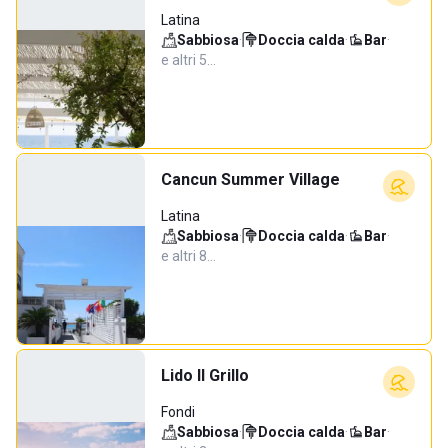
Latina
Sabbiosa
·
Doccia calda
·
Bar
·
e altri 5…
Cancun Summer Village
Latina
Sabbiosa
·
Doccia calda
·
Bar
·
e altri 8…
Lido Il Grillo
Fondi
Sabbiosa
·
Doccia calda
·
Bar
·