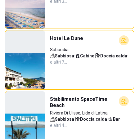
e altri 3…
Hotel Le Dune
Sabaudia
Sabbiosa
·
Cabine
·
Doccia calda
·
e altri 7…
Stabilimento SpaceTime
Beach
Riviera Di Ulisse, Lido di Latina
Sabbiosa
·
Doccia calda
·
Bar
·
e altri 4…