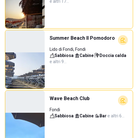
e altri 17…
Summer Beach Il Pomodoro
Lido di Fondi, Fondi
Sabbiosa
·
Cabine
·
Doccia calda
·
e altri 9…
Wave Beach Club
Fondi
Sabbiosa
·
Cabine
·
Bar
·
e altri 6…