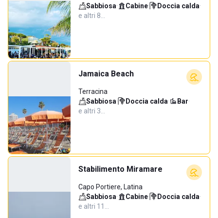
Sabbiosa
·
Cabine
·
Doccia calda
·
e altri 8…
Jamaica Beach
Terracina
Sabbiosa
·
Doccia calda
·
Bar
·
e altri 3…
Stabilimento Miramare
Capo Portiere, Latina
Sabbiosa
·
Cabine
·
Doccia calda
·
e altri 11…