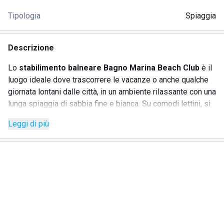
Tipologia
Spiaggia
Descrizione
Lo
stabilimento balneare Bagno Marina Beach Club
è il
luogo ideale dove trascorrere le vacanze o anche qualche
giornata lontani dalle città, in un ambiente rilassante con una
lunga spiaggia di sabbia fine e bianca. Su comodi lettini, si
può ammirare un mare limpido e azzurro. È il lido ideale per
Leggi di più
tutta la famiglia, con un'area dedicata ai bambini e
opportunità di divertimento tra amici. Tutta la zona è coperta
da servizio wifi gratuito e sono disponibili docce con acqua
fredda e calda. Al bar, ampie colazioni sono servite dal
personale, mentre al ristorante si possono scegliere piatti
di pesce per pranzo o cena. Alla sera, eventi con musica dal
vivo e long drink offrono tanto divertimento. L'ambiente è
circondato da alte palme, creando un'atmosfera esotica.