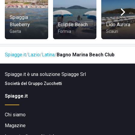
caratterizzato da rocce vulcaniche e un ambiente naturale
unico, ideale per escursioni nei parchi e riserve naturali
lungo la costa laziale.
Spiaggia
Blueberry
Eclipse Beach
Lido Aurora
Gaeta
Formia
Scauri
COME RAGGIUNGERE BAGNO MARINA BEACH CLUB
È facilmente raggiungibile dalle strutture turistiche della
Spiagge.it
Lazio
Latina
Bagno Marina Beach Club
zona. Dal centro di Latina, si può arrivare comodamente in
auto, moto o bici.
Spiagge.it è una soluzione Spiagge Srl
Visita il sito di
Bagno Marina Beach Club
Società del
Gruppo Zucchetti
Spiagge.it
Chi siamo
Magazine