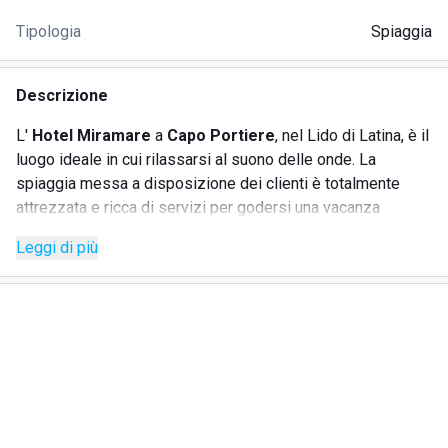
Tipologia
Spiaggia
Descrizione
L'
Hotel Miramare
a
Capo Portiere
, nel Lido di Latina, è il
luogo ideale in cui rilassarsi al suono delle onde. La
spiaggia messa a disposizione dei clienti è totalmente
attrezzata e ricca di servizi per godersi una vacanza
all'insegna del comfort, ma anche del divertimento. Se
Leggi di più
cercate un luogo in cui abbandonare la frenesia della vita
quotidiana e concedervi un momento di relax vista mare, la
spiaggia dell'Hotel Miramare è quello che fa per voi.
SERVIZI
Ombrelloni e lettini adeguatamente separati per
garantire una privacy totale