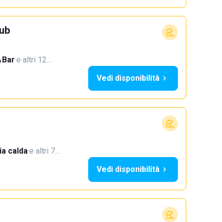
ub
Bar
·
e altri 12…
Vedi disponibilità
a calda
·
e altri 7…
Vedi disponibilità