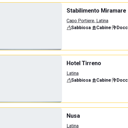
Stabilimento Miramare
Capo Portiere, Latina
Sabbiosa
·
Cabine
·
Docci
Hotel Tirreno
Latina
Sabbiosa
·
Cabine
·
Docci
Nusa
Latina