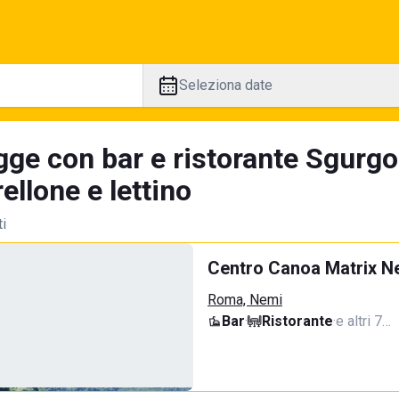
Seleziona date
gge con bar e ristorante Sgurgo
llone e lettino
ti
Centro Canoa Matrix N
Roma, Nemi
Bar
·
Ristorante
·
e altri 7…