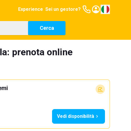
Experience
Sei un gestore?
Cerca
la: prenota online
emi
Vedi disponibilità