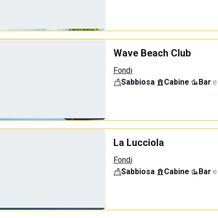
Wave Beach Club
Fondi
Sabbiosa
·
Cabine
·
Bar
·
e
La Lucciola
Fondi
Sabbiosa
·
Cabine
·
Bar
·
e