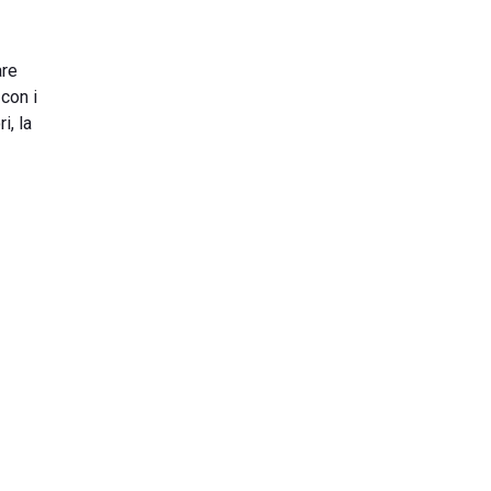
are
 con i
i, la