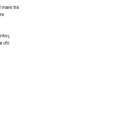
l mare tra
ire
tivi,
a chi