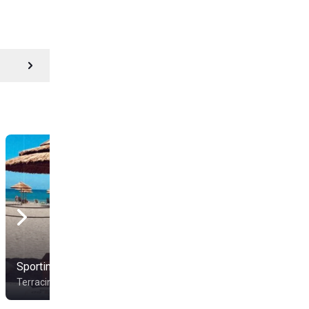
Sporting Beach
Lido Tucano
Terracina
Fondi