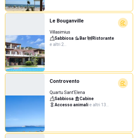
Le Bouganville
Villasimius
Sabbiosa
·
Bar
·
Ristorante
·
e altri 2…
Controvento
Quartu Sant'Elena
Sabbiosa
·
Cabine
·
Accesso animali
·
e altri 13…