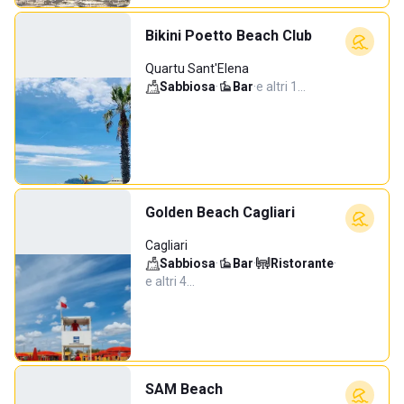
Bikini Poetto Beach Club
Quartu Sant'Elena
Sabbiosa
·
Bar
·
e altri 1…
Golden Beach Cagliari
Cagliari
Sabbiosa
·
Bar
·
Ristorante
·
e altri 4…
SAM Beach