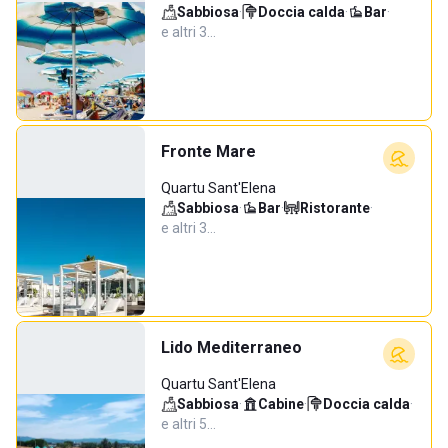
Sabbiosa
·
Doccia calda
·
Bar
·
e altri 3…
Fronte Mare
Quartu Sant'Elena
Sabbiosa
·
Bar
·
Ristorante
·
e altri 3…
Lido Mediterraneo
Quartu Sant'Elena
Sabbiosa
·
Cabine
·
Doccia calda
·
e altri 5…