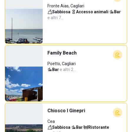
Fronte Aias, Cagliari
Sabbiosa
·
Accesso animali
·
Bar
·
e altri 7…
Family Beach
Poetto, Cagliari
Bar
·
e altri 2…
Chiosco I Ginepri
Cea
Sabbiosa
·
Bar
·
Ristorante
·