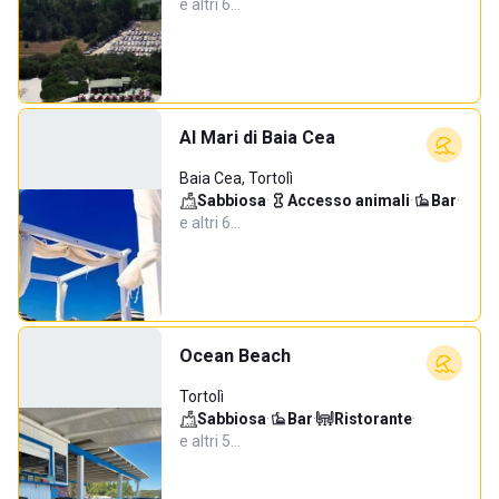
e altri 6…
Al Mari di Baia Cea
Baia Cea, Tortolì
Sabbiosa
·
Accesso animali
·
Bar
·
e altri 6…
Ocean Beach
Tortolì
Sabbiosa
·
Bar
·
Ristorante
·
e altri 5…