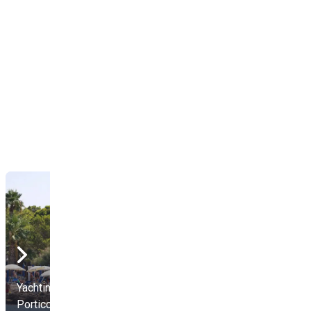
Yachting Club
Sun Bay Beach
Porticciolo
Camping