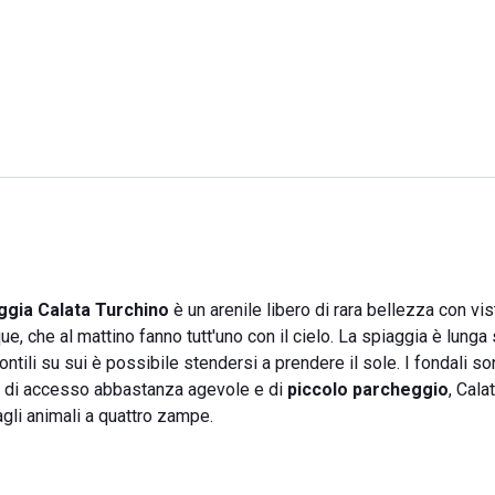
ggia Calata Turchino
è un arenile libero di rara bellezza con vis
, che al mattino fanno tutt'uno con il cielo. La spiaggia è lunga
ontili su sui è possibile stendersi a prendere il sole. I fondali son
ata di accesso abbastanza agevole e di
piccolo parcheggio
, Cala
agli animali a quattro zampe.