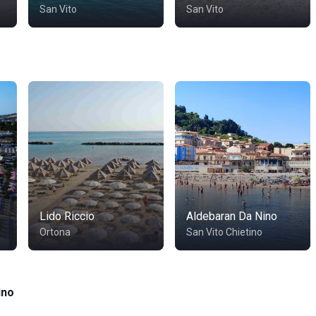
San Vito
San Vito
Lido Riccio
Aldebaran Da Nino
Ortona
San Vito Chietino
ino