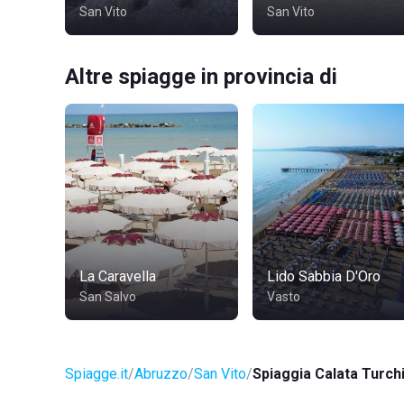
San Vito
San Vito
Altre spiagge in provincia di
La Caravella
Lido Sabbia D'Oro
San Salvo
Vasto
Spiagge.it
Abruzzo
San Vito
Spiaggia Calata Turch