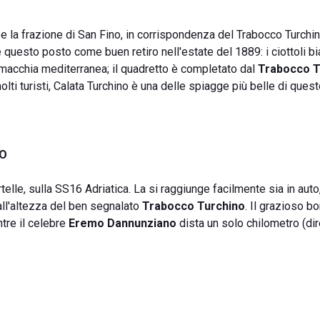
e la frazione di San Fino, in corrispondenza del Trabocco Turchin
questo posto come buen retiro nell'estate del 1889: i ciottoli bi
a macchia mediterranea; il quadretto è completato dal
Trabocco T
lti turisti, Calata Turchino è una delle spiagge più belle di questo
NO
telle, sulla SS16 Adriatica. La si raggiunge facilmente sia in auto,
all'altezza del ben segnalato
Trabocco Turchino
. Il grazioso b
ntre il celebre
Eremo Dannunziano
dista un solo chilometro (di