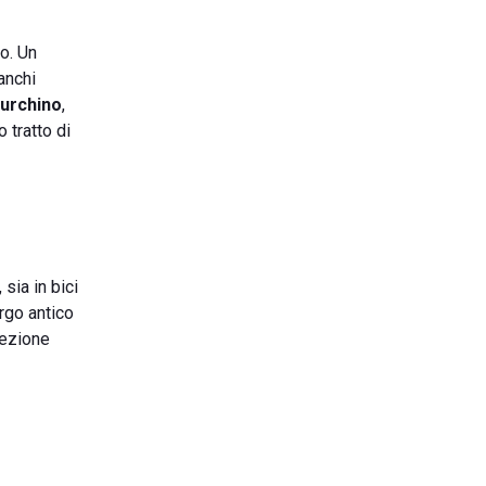
o. Un
anchi
urchino
,
 tratto di
 sia in bici
orgo antico
rezione