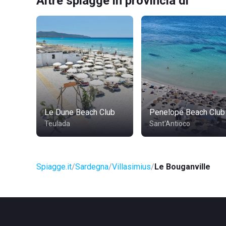
Altre spiagge in provincia di
Le Dune Beach Club
Penelope Beach Club
Teulada
Sant'Antioco
Spiagge.it
Sardegna
Villasimius
Le Bouganville