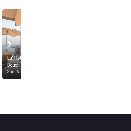
Lu' Hotel Maladroxia
Beach
Gamm Beach Club
Sant'Antioco
Castiadas