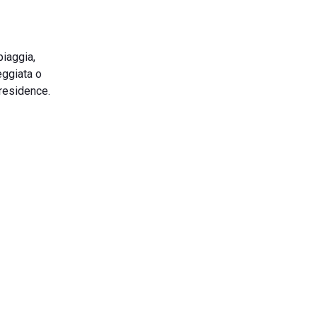
piaggia,
eggiata o
 residence.