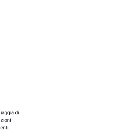
piaggia di
azioni
enti.