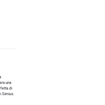
a
era una
fetta di
i Simius.