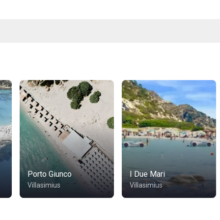
Porto Giunco
I Due Mari
Villasimius
Villasimius