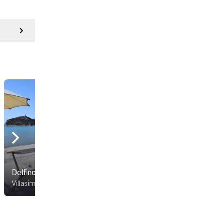
Delfino Club
Punta Molentis
Villasimius
Villasimius