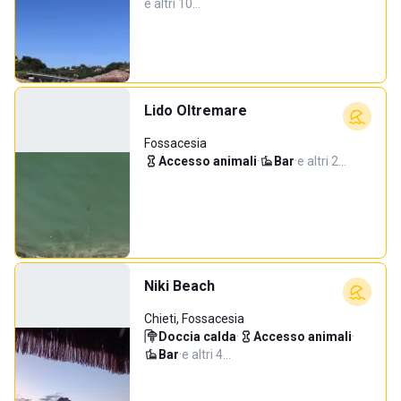
e altri 10…
Lido Oltremare
Fossacesia
Accesso animali
·
Bar
·
e altri 2…
Niki Beach
Chieti, Fossacesia
Doccia calda
·
Accesso animali
·
Bar
·
e altri 4…