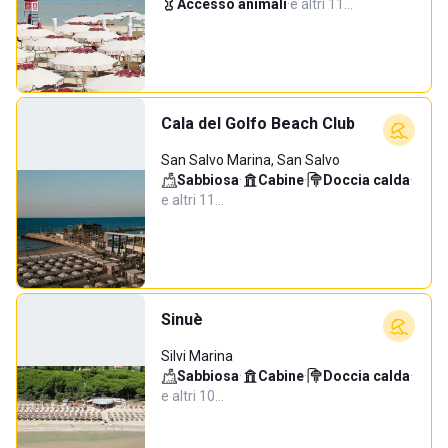
Accesso animali
·
e altri 11…
Cala del Golfo Beach Club
San Salvo Marina, San Salvo
Sabbiosa
·
Cabine
·
Doccia calda
·
e altri 11…
Sinuè
Silvi Marina
Sabbiosa
·
Cabine
·
Doccia calda
·
e altri 10…