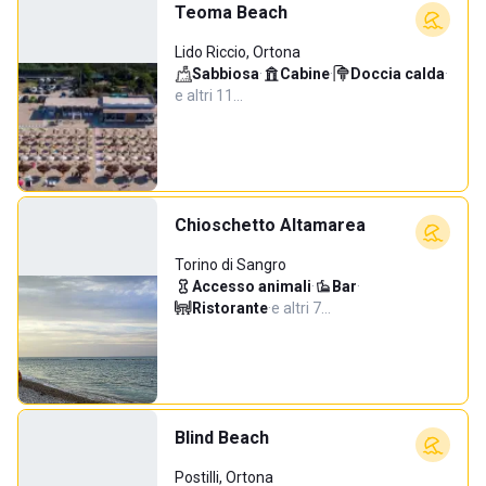
Teoma Beach
Lido Riccio, Ortona
Sabbiosa
·
Cabine
·
Doccia calda
·
e altri 11…
Chioschetto Altamarea
Torino di Sangro
Accesso animali
·
Bar
·
Ristorante
·
e altri 7…
Blind Beach
Postilli, Ortona