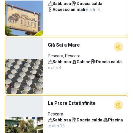
Sabbiosa
·
Doccia calda
·
Accesso animali
·
e altri 8…
Già Sai a Mare
Pescara, Pescara
Sabbiosa
·
Cabine
·
Doccia calda
·
e altri 4…
La Prora Estatinfinite
Pescara
Sabbiosa
·
Doccia calda
·
Piscina
·
e altri 13…