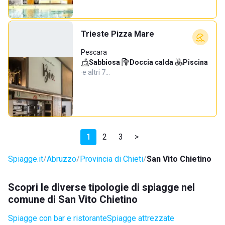
Trieste Pizza Mare
Pescara
Sabbiosa
·
Doccia calda
·
Piscina
·
e altri 7…
1
2
3
>
Spiagge.it
Abruzzo
Provincia di Chieti
San Vito Chietino
Scopri le diverse tipologie di spiagge nel
comune di San Vito Chietino
Spiagge con bar e ristorante
Spiagge attrezzate