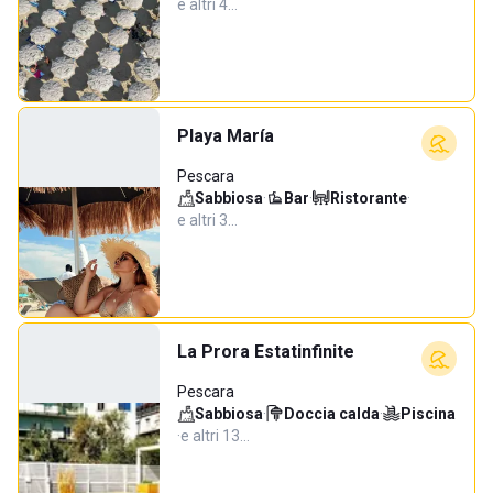
e altri 4…
Playa María
Pescara
Sabbiosa
·
Bar
·
Ristorante
·
e altri 3…
La Prora Estatinfinite
Pescara
Sabbiosa
·
Doccia calda
·
Piscina
·
e altri 13…