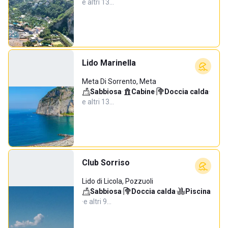
e altri 13…
Lido Marinella
Meta Di Sorrento, Meta
Sabbiosa
·
Cabine
·
Doccia calda
·
e altri 13…
Club Sorriso
Lido di Licola, Pozzuoli
Sabbiosa
·
Doccia calda
·
Piscina
·
e altri 9…