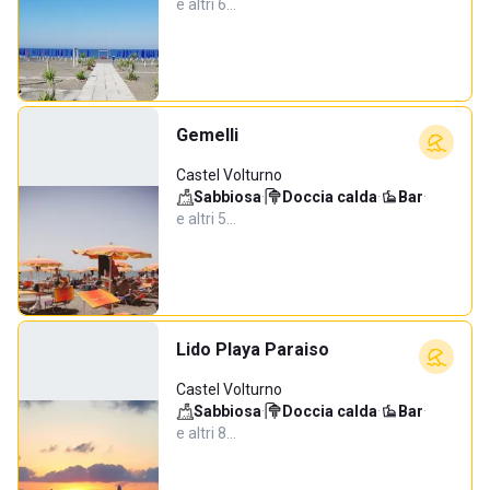
e altri 6…
Gemelli
Castel Volturno
Sabbiosa
·
Doccia calda
·
Bar
·
e altri 5…
Lido Playa Paraiso
Castel Volturno
Sabbiosa
·
Doccia calda
·
Bar
·
e altri 8…