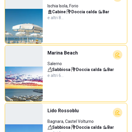
Ischia Isola, Forio
Cabine
·
Doccia calda
·
Bar
·
e altri 8…
Marina Beach
Salerno
Sabbiosa
·
Doccia calda
·
Bar
·
e altri 6…
Lido Rossoblu
Bagnara, Castel Volturno
Sabbiosa
·
Doccia calda
·
Bar
·