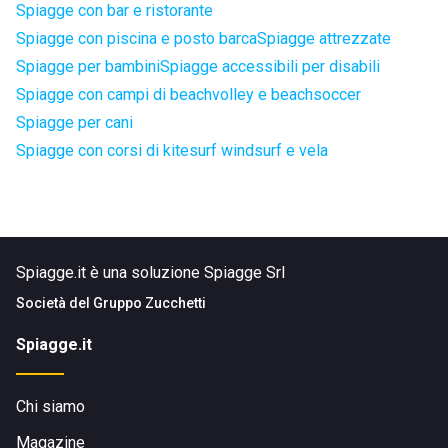
Spiagge con bar e ristorante
Spiagge con piscina e posto barca
Spiagge attrezzate
Spiagge per bambini
Spiagge accessibili per disabili
Spiagge con campi di beachvolley e beachsoccer
Spiagge per cani
Spiagge con corsi di kitesurf windsurf e vela
Spiagge.it è una soluzione Spiagge Srl
Società del
Gruppo Zucchetti
Spiagge.it
Chi siamo
Magazine