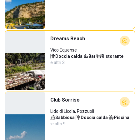
Dreams Beach
Vico Equense
Doccia calda
·
Bar
·
Ristorante
·
e altri 3…
Club Sorriso
Lido di Licola, Pozzuoli
Sabbiosa
·
Doccia calda
·
Piscina
·
e altri 9…