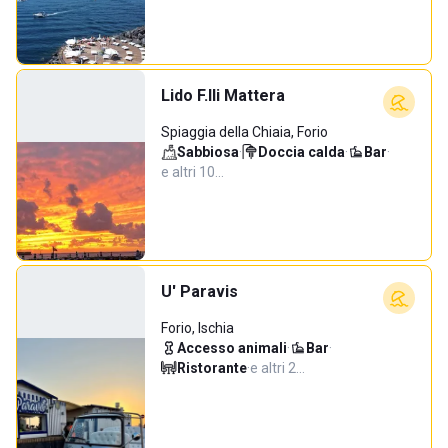
Lido F.lli Mattera
Spiaggia della Chiaia, Forio
Sabbiosa
·
Doccia calda
·
Bar
·
e altri 10…
U' Paravis
Forio, Ischia
Accesso animali
·
Bar
·
Ristorante
·
e altri 2…