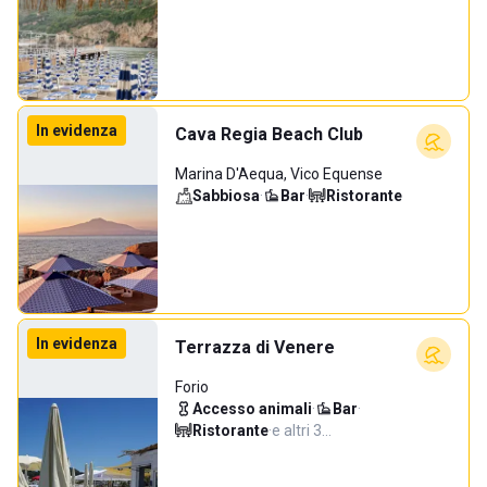
In evidenza
Cava Regia Beach Club
Marina D'Aequa, Vico Equense
Sabbiosa
·
Bar
·
Ristorante
In evidenza
Terrazza di Venere
Forio
Accesso animali
·
Bar
·
Ristorante
·
e altri 3…