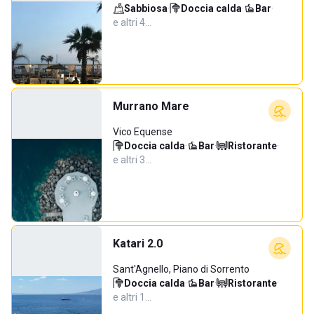
Sabbiosa
·
Doccia calda
·
Bar
·
e altri 4…
Murrano Mare
Vico Equense
Doccia calda
·
Bar
·
Ristorante
·
e altri 3…
Katari 2.0
Sant'Agnello, Piano di Sorrento
Doccia calda
·
Bar
·
Ristorante
·
e altri 1…