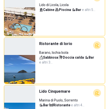
Lido di Licola, Licola
Cabine
·
Piscina
·
Bar
·
e altri 5…
Ristorante di Iorio
Barano, Ischia Isola
Sabbiosa
·
Doccia calda
·
Bar
·
e altri 3…
Lido Cinquemare
Marina di Puolo, Sorrento
Bar
·
Ristorante
·
e altri 4…