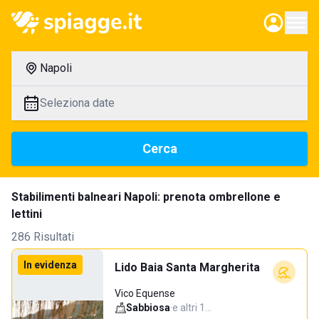
Napoli
Seleziona date
Cerca
Stabilimenti balneari Napoli: prenota ombrellone e
lettini
286 Risultati
In evidenza
Lido Baia Santa Margherita
Vico Equense
Sabbiosa
·
e altri 1…