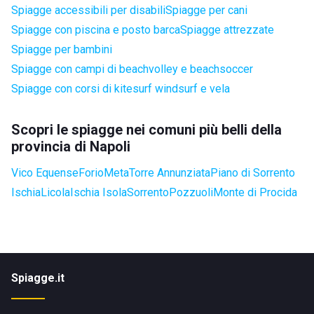
Spiagge accessibili per disabili
Spiagge per cani
Spiagge con piscina e posto barca
Spiagge attrezzate
Spiagge per bambini
Spiagge con campi di beachvolley e beachsoccer
Spiagge con corsi di kitesurf windsurf e vela
Scopri le spiagge nei comuni più belli della
provincia di Napoli
Vico Equense
Forio
Meta
Torre Annunziata
Piano di Sorrento
Ischia
Licola
Ischia Isola
Sorrento
Pozzuoli
Monte di Procida
Spiagge.it