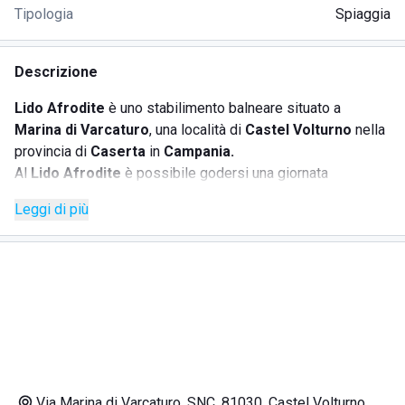
Tipologia
Spiaggia
Descrizione
Lido Afrodite
è uno stabilimento balneare situato a
Marina di Varcaturo
, una località di
Castel Volturno
nella
provincia di
Caserta
in
Campania.
Al
Lido Afrodite
è possibile godersi una giornata
all'insegna del relax e del divertimento grazie alla
Leggi di più
disponibilità ed organizzazione della struttura. All'interno
dello
stabilimento balneare
è presente una
spiaggia
ampia e pulita, dotata di lettini, sedie sdraio, ombrelloni,
docce e bagni, un campo di
beach volley
, un'
area giochi
per i più piccoli con ottimo
servizio animazione
pensato
anche per adulti.
In fine, al
Lido Afrodite
troviamo un
bar
ben fornito in cui
godersi un aperitivo nelle ore che preferite o uno spuntino
durante le ore in spiaggia.
Via Marina di Varcaturo, SNC, 81030, Castel Volturno