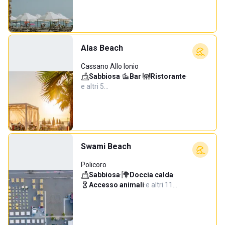
Alas Beach
Cassano Allo Ionio
Sabbiosa
·
Bar
·
Ristorante
·
e altri 5…
Swami Beach
Policoro
Sabbiosa
·
Doccia calda
·
Accesso animali
·
e altri 11…