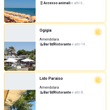
Accesso animali
·
e altri 6…
Ogigia
Amendolara
Bar
·
Ristorante
·
e altri 14…
Lido Paraiso
Amendolara
Bar
·
Ristorante
·
e altri 8…