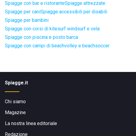
Spiagge con bar e ristorante
Spiagge attrezzate
Spiagge per cani
Spiagge accessibili per disabili
Spiagge per bambini
Spiagge con corsi di kitesurf windsurf e vela
Spiagge con piscina e posto barca
Spiagge con campi di beachvolley e beachsoccer
Spiagge.it
Chi siamo
Magazine
La nostra linea editoriale
Redazione