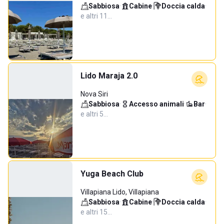
Sabbiosa
·
Cabine
·
Doccia calda
·
e altri 11…
Lido Maraja 2.0
Nova Siri
Sabbiosa
·
Accesso animali
·
Bar
·
e altri 5…
Yuga Beach Club
Villapiana Lido, Villapiana
Sabbiosa
·
Cabine
·
Doccia calda
·
e altri 15…