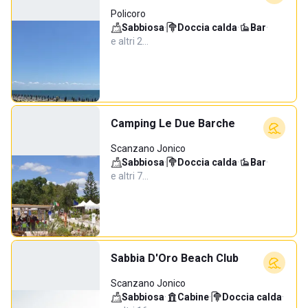
Policoro
Sabbiosa
·
Doccia calda
·
Bar
·
e altri 2…
Camping Le Due Barche
Scanzano Jonico
Sabbiosa
·
Doccia calda
·
Bar
·
e altri 7…
Sabbia D'Oro Beach Club
Scanzano Jonico
Sabbiosa
·
Cabine
·
Doccia calda
·