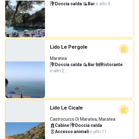
Doccia calda
·
Bar
·
e altri 4…
Lido Le Pergole
Maratea
Doccia calda
·
Bar
·
Ristorante
·
e altri 2…
Lido Le Cicale
Castrocucco Di Maratea, Maratea
Cabine
·
Doccia calda
·
Accesso animali
·
e altri 11…