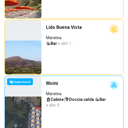
Lido Buena Vista
Maratea
Bar
·
e altri 1…
Illicini
Maratea
Cabine
·
Doccia calda
·
Bar
·
e altri 9…