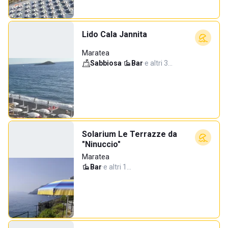
Lido Cala Jannita
Maratea
Sabbiosa
·
Bar
·
e altri 3…
Solarium Le Terrazze da
"Ninuccio"
Maratea
Bar
·
e altri 1…