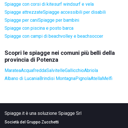
Spiagge con corsi di kitesurf windsurf e vela
Spiagge attrezzate
Spiagge accessibili per disabili
Spiagge per cani
Spiagge per bambini
Spiagge con piscina e posto barca
Spiagge con campi di beachvolley e beachsoccer
Scopri le spiagge nei comuni più belli della
provincia di Potenza
Maratea
Acquafredda
Salvitelle
Gallicchio
Abriola
Albano di Lucania
Brindisi Montagna
Pignola
Atella
Melfi
Spiagge.it è una soluzione Spiagge Srl
Società del
Gruppo Zucchetti