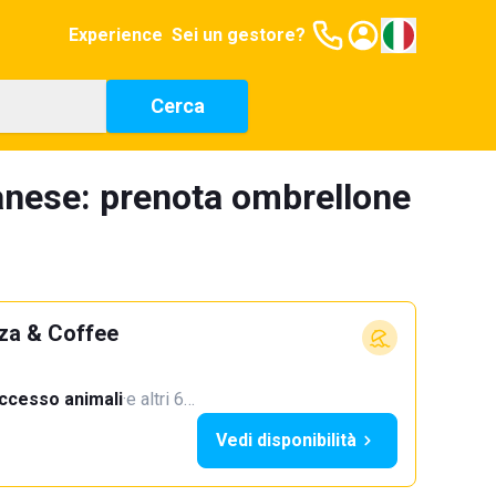
Experience
Sei un gestore?
Cerca
anese: prenota ombrellone
za & Coffee
ccesso animali
·
e altri 6…
Vedi disponibilità