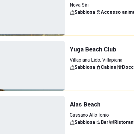
Nova Siri
Sabbiosa
·
Accesso anima
Yuga Beach Club
Villapiana Lido, Villapiana
Sabbiosa
·
Cabine
·
Docci
Alas Beach
Cassano Allo Ionio
Sabbiosa
·
Bar
·
Ristoran