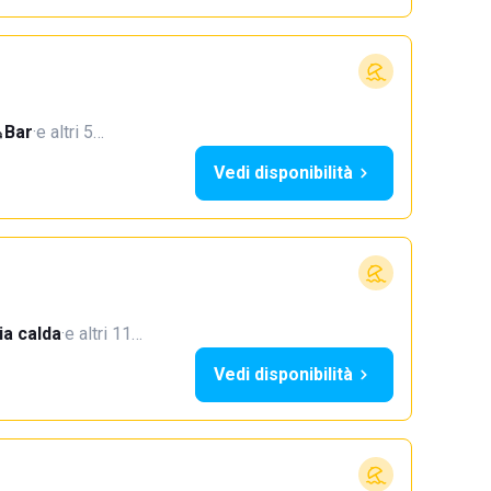
Bar
·
e altri 5…
Vedi disponibilità
a calda
·
e altri 11…
Vedi disponibilità