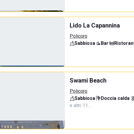
Lido La Capannina
Policoro
Sabbiosa
·
Bar
·
Ristoran
Swami Beach
Policoro
Sabbiosa
·
Doccia calda
·
e altri 11…