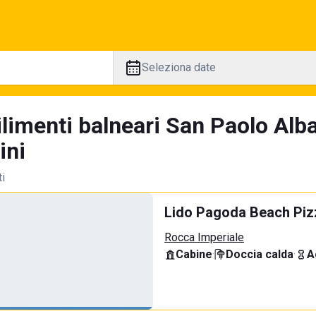
Seleziona date
ilimenti balneari San Paolo Alb
ini
ti
Lido Pagoda Beach Piz
Rocca Imperiale
Cabine
·
Doccia calda
·
A