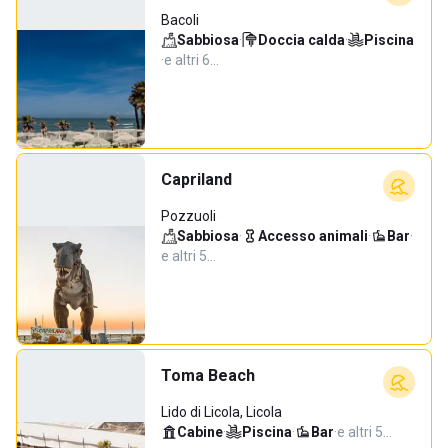
Bacoli
Sabbiosa
·
Doccia calda
·
Piscina
·
e altri 6…
Capriland
Pozzuoli
Sabbiosa
·
Accesso animali
·
Bar
·
e altri 5…
Toma Beach
Lido di Licola, Licola
Cabine
·
Piscina
·
Bar
·
e altri 5…