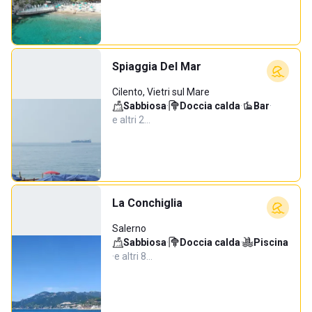
Spiaggia Del Mar
Cilento, Vietri sul Mare
Sabbiosa
·
Doccia calda
·
Bar
·
e altri 2…
La Conchiglia
Salerno
Sabbiosa
·
Doccia calda
·
Piscina
·
e altri 8…