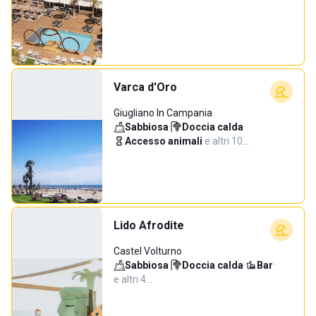
Varca d'Oro
Giugliano In Campania
Sabbiosa
·
Doccia calda
·
Accesso animali
·
e altri 10…
Lido Afrodite
Castel Volturno
Sabbiosa
·
Doccia calda
·
Bar
·
e altri 4…