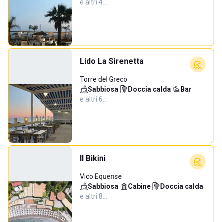
e altri 4…
Lido La Sirenetta
Torre del Greco
Sabbiosa
·
Doccia calda
·
Bar
·
e altri 6…
Il Bikini
Vico Equense
Sabbiosa
·
Cabine
·
Doccia calda
·
e altri 8…