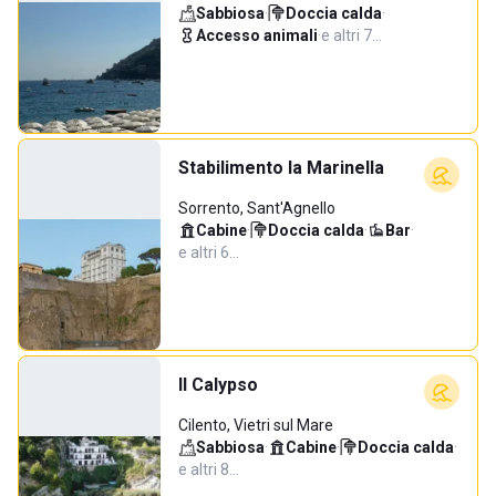
Sabbiosa
·
Doccia calda
·
Accesso animali
·
e altri 7…
Stabilimento la Marinella
Sorrento, Sant'Agnello
Cabine
·
Doccia calda
·
Bar
·
e altri 6…
Il Calypso
Cilento, Vietri sul Mare
Sabbiosa
·
Cabine
·
Doccia calda
·
e altri 8…