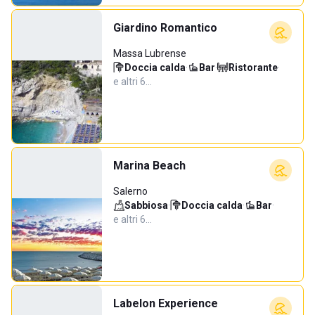
Giardino Romantico
Massa Lubrense
Doccia calda
·
Bar
·
Ristorante
·
e altri 6…
Marina Beach
Salerno
Sabbiosa
·
Doccia calda
·
Bar
·
e altri 6…
Labelon Experience