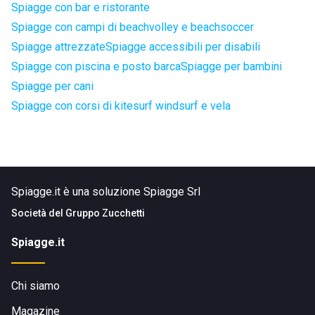
Spiagge con bar e ristorante
Spiagge con campi di beachvolley e beachsoccer
Spiagge attrezzate
Spiagge accessibili per disabili
Spiagge con piscina e posto barca
Spiagge per bambini
Spiagge per cani
Spiagge con corsi di kitesurf windsurf e vela
Spiagge.it è una soluzione Spiagge Srl
Società del
Gruppo Zucchetti
Spiagge.it
Chi siamo
Magazine