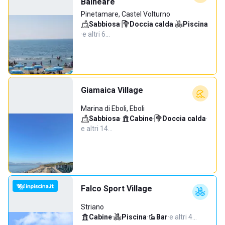
Balneare
Pinetamare, Castel Volturno
Sabbiosa
·
Doccia calda
·
Piscina
·
e altri 6…
Giamaica Village
Marina di Eboli, Eboli
Sabbiosa
·
Cabine
·
Doccia calda
·
e altri 14…
Falco Sport Village
Striano
Cabine
·
Piscina
·
Bar
·
e altri 4…