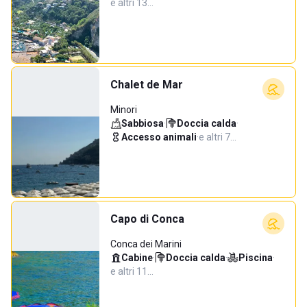
e altri 13…
Chalet de Mar
Minori
Sabbiosa
·
Doccia calda
·
Accesso animali
·
e altri 7…
Capo di Conca
Conca dei Marini
Cabine
·
Doccia calda
·
Piscina
·
e altri 11…