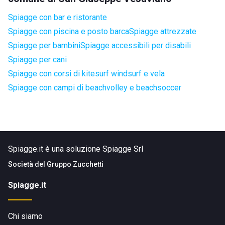
Spiagge con bar e ristorante
Spiagge con piscina e posto barca
Spiagge attrezzate
Spiagge per bambini
Spiagge accessibili per disabili
Spiagge per cani
Spiagge con corsi di kitesurf windsurf e vela
Spiagge con campi di beachvolley e beachsoccer
Spiagge.it è una soluzione Spiagge Srl
Società del
Gruppo Zucchetti
Spiagge.it
Chi siamo