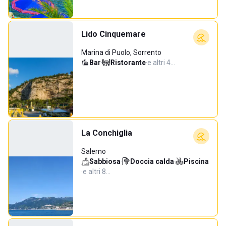
Lido Cinquemare
Marina di Puolo, Sorrento
Bar
·
Ristorante
·
e altri 4…
La Conchiglia
Salerno
Sabbiosa
·
Doccia calda
·
Piscina
·
e altri 8…