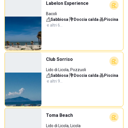
Labelon Experience
Bacoli
Sabbiosa
·
Doccia calda
·
Piscina
·
e altri 6…
Club Sorriso
Lido di Licola, Pozzuoli
Sabbiosa
·
Doccia calda
·
Piscina
·
e altri 9…
Toma Beach
Lido di Licola, Licola