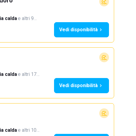
doro
a calda
·
e altri 9…
Vedi disponibilità
a calda
·
e altri 17…
Vedi disponibilità
a calda
·
e altri 10…