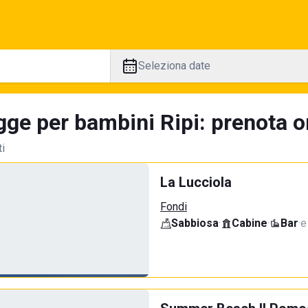
Seleziona date
gge per bambini Ripi: prenota on
ti
La Lucciola
Fondi
Sabbiosa
·
Cabine
·
Bar
·
e