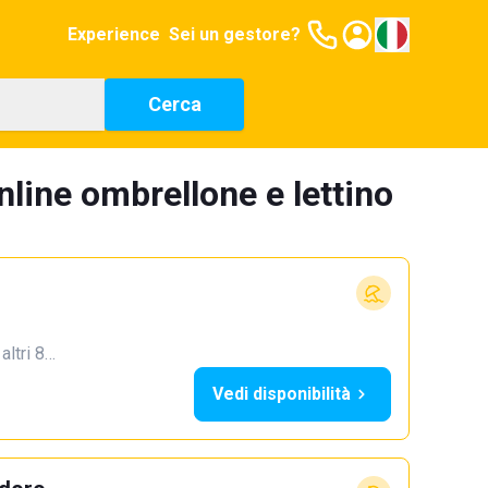
Experience
Sei un gestore?
Cerca
line ombrellone e lettino
 altri 8…
Vedi disponibilità