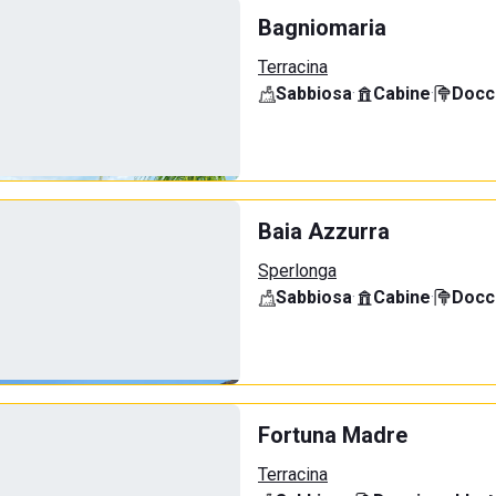
Bagniomaria
Terracina
Sabbiosa
·
Cabine
·
Docci
Baia Azzurra
Sperlonga
Sabbiosa
·
Cabine
·
Docci
Fortuna Madre
Terracina