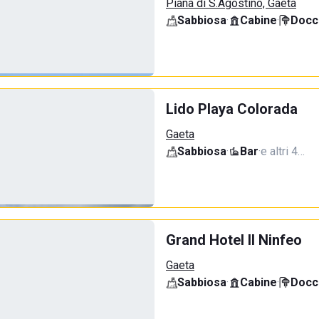
Piana di S.Agostino, Gaeta
Sabbiosa
·
Cabine
·
Docci
Lido Playa Colorada
Gaeta
Sabbiosa
·
Bar
·
e altri 4…
Grand Hotel Il Ninfeo
Gaeta
Sabbiosa
·
Cabine
·
Docci