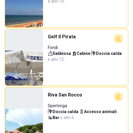
e altri 10…
Gelf Il Pirata
Fondi
Sabbiosa
·
Cabine
·
Doccia calda
·
e altri 12…
Riva San Rocco
Sperlonga
Doccia calda
·
Accesso animali
·
Bar
·
e altri 6…