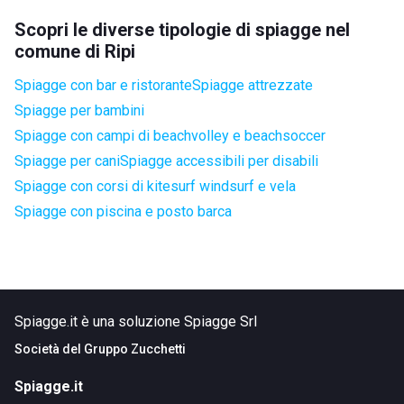
Scopri le diverse tipologie di spiagge nel
comune di Ripi
Spiagge con bar e ristorante
Spiagge attrezzate
Spiagge per bambini
Spiagge con campi di beachvolley e beachsoccer
Spiagge per cani
Spiagge accessibili per disabili
Spiagge con corsi di kitesurf windsurf e vela
Spiagge con piscina e posto barca
Spiagge.it è una soluzione Spiagge Srl
Società del
Gruppo Zucchetti
Spiagge.it