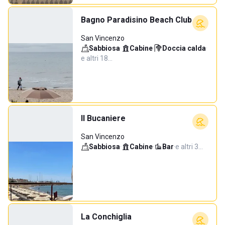
Bagno Paradisino Beach Club
San Vincenzo
Sabbiosa
·
Cabine
·
Doccia calda
·
e altri 18…
Il Bucaniere
San Vincenzo
Sabbiosa
·
Cabine
·
Bar
·
e altri 3…
La Conchiglia