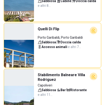
Sabbiosa
·
Cabine
·
Doccia calda
·
e altri 8…
Quelli Di Flip
Porto Garibaldi, Porto Garibaldi
Sabbiosa
·
Doccia calda
·
Accesso animali
·
e altri 7…
Stabilimento Balneare Villa
Rodriguez
Capoliveri
Sabbiosa
·
Bar
·
Ristorante
·
e altri 11…