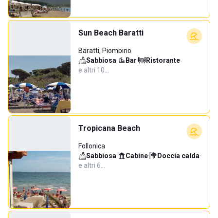
Sun Beach Baratti
Baratti, Piombino
Sabbiosa
·
Bar
·
Ristorante
·
e altri 10…
Tropicana Beach
Follonica
Sabbiosa
·
Cabine
·
Doccia calda
·
e altri 6…