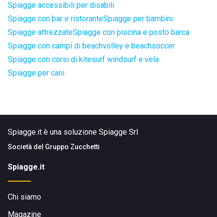
Spiagge accessibili per disabili
Spiagge con bar e ristorante
Spiagge per bambini
Spiagge attrezzate
Spiagge con piscina e posto barca
Spiagge con campi di beachvolley e beachsoccer
Spiagge con corsi di kitesurf windsurf e vela
Spiagge per cani
Spiagge.it è una soluzione Spiagge Srl
Società del
Gruppo Zucchetti
Spiagge.it
Chi siamo
Magazine