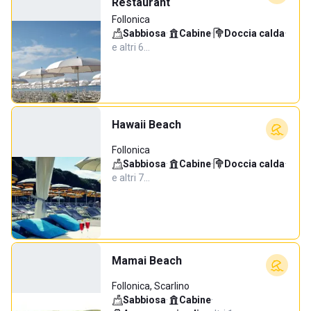
Restaurant
Follonica
Sabbiosa
·
Cabine
·
Doccia calda
·
e altri 6…
Hawaii Beach
Follonica
Sabbiosa
·
Cabine
·
Doccia calda
·
e altri 7…
Mamai Beach
Follonica, Scarlino
Sabbiosa
·
Cabine
·