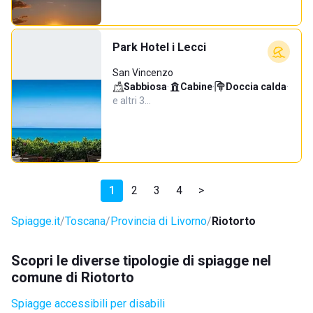
Park Hotel i Lecci
San Vincenzo
Sabbiosa
·
Cabine
·
Doccia calda
·
e altri 3…
1
2
3
4
>
Spiagge.it
Toscana
Provincia di Livorno
Riotorto
Scopri le diverse tipologie di spiagge nel
comune di Riotorto
Spiagge accessibili per disabili