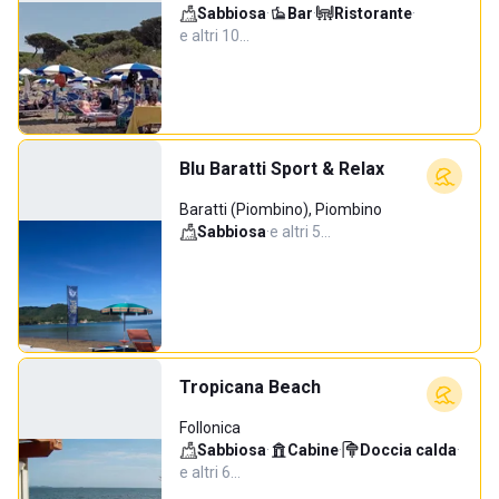
Sabbiosa
·
Bar
·
Ristorante
·
e altri 10…
Blu Baratti Sport & Relax
Baratti (Piombino), Piombino
Sabbiosa
·
e altri 5…
Tropicana Beach
Follonica
Sabbiosa
·
Cabine
·
Doccia calda
·
e altri 6…