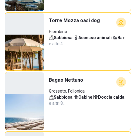
Torre Mozza oasi dog
Piombino
Sabbiosa
·
Accesso animali
·
Bar
·
e altri 4…
Bagno Nettuno
Grosseto, Follonica
Sabbiosa
·
Cabine
·
Doccia calda
·
e altri 8…