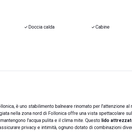
Doccia calda
Cabine
Follonica, è uno stabilimento balneare rinomato per l'attenzione al r
giata nella zona nord di Follonica offre una vista spettacolare sul
ba mantengono l'acqua pulita e il clima mite. Questo
lido attrezza
 assicurare privacy e intimità, ognuno dotato di combinazioni dive