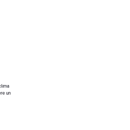
 clima
ere un