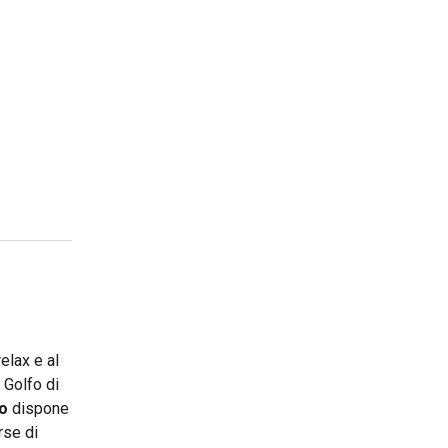
elax e al
 Golfo di
to
dispone
rse di