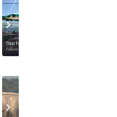
Oasi Follonica
Hawaii Beach
Follonica
Follonica