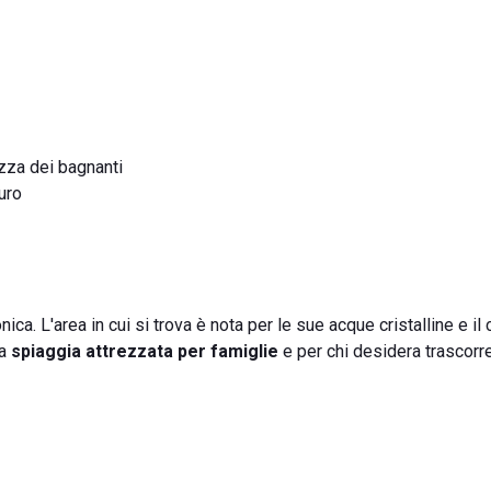
zza dei bagnanti
uro
onica. L'area in cui si trova è nota per le sue acque cristalline e il
na
spiaggia attrezzata per famiglie
e per chi desidera trascorr