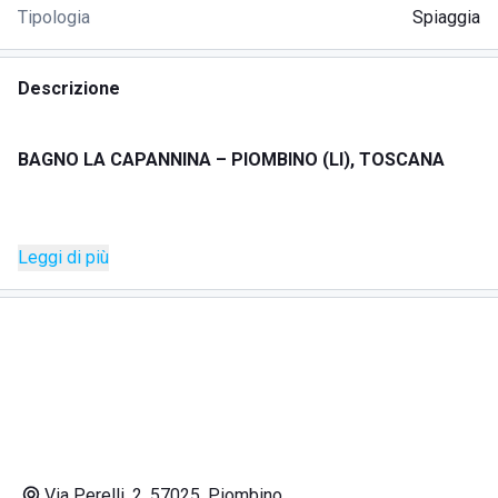
Tipologia
Spiaggia
Descrizione
BAGNO LA CAPANNINA – PIOMBINO (LI), TOSCANA
Bagno La Capannina
è uno stabilimento balneare di
Leggi di più
charme situato nel cuore del
Parco naturale della
Sterpaia
, tra Piombino e Follonica, con vista panoramica
sull’Arcipelago Toscano e sull’Isola d’Elba. La spiaggia è un
rifugio di tranquillità e bellezza per famiglie, coppie e
gruppi di amici che desiderano vivere il mare toscano in un
ambiente accogliente, inclusivo e moderno.
Lo stabilimento offre un’esperienza
ALL INCLUSIVE
:
Via Perelli, 2, 57025, Piombino