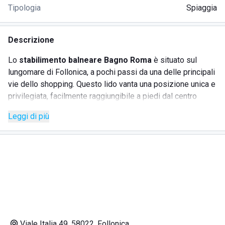
Tipologia
Spiaggia
Descrizione
Lo
stabilimento balneare Bagno Roma
è situato sul
lungomare di Follonica, a pochi passi da una delle principali
vie dello shopping. Questo lido vanta una posizione unica e
privilegiata, facilmente raggiungibile a piedi dal centro
storico di Follonica. Il litorale è caratterizzato da una
Leggi di più
spiaggia di sabbia bianca e fine e da un mare con fondale
basso per diverse centinaia di metri, ideale per i bambini
che desiderano imparare a nuotare in sicurezza.
L'ampiezza dello stabilimento consente di disporre le file
di ombrelloni distanti l'una dall'altra, garantendo privacy e
rispetto delle normative di sicurezza. Il panorama è
arricchito da una pineta alle spalle del lido, dove è
possibile godere di fresco nelle ore più calde della
giornata. Presso il lido, un bar ristorante serve piatti caldi e
Viale Italia 49, 58022, Follonica