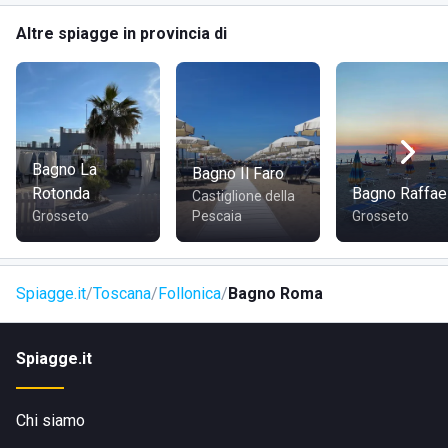
COME RAGGIUNGERE BAGNO ROMA
Altre spiagge in provincia di
In auto
: Da Grosseto, prendere la E80; il lido si raggiunge in
circa 40 minuti.
In treno
: Follonica dispone di una stazione
ferroviaria che dista 3 minuti a piedi dal lido.
Bagno La
Bagno Il Faro
Rotonda
Bagno Raffae
Castiglione della
Grosseto
Pescaia
Grosseto
Spiagge.it
Toscana
Follonica
Bagno Roma
Spiagge.it
Chi siamo