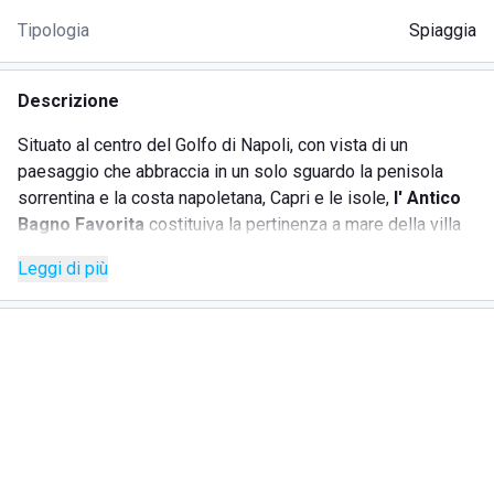
Tipologia
Spiaggia
Descrizione
Situato al centro del Golfo di Napoli, con vista di un
paesaggio che abbraccia in un solo sguardo la penisola
sorrentina e la costa napoletana, Capri e le isole,
l' Antico
Bagno Favorita
costituiva la pertinenza a mare della villa
Favorita, gioiello dell' architettura settecentesca del Miglio
Leggi di più
d' oro.
La villa, progettata da Ferdinando Fuga per i Principi di Aci
e Campofiorito, divenne residenza della famiglia reale
borbonica; in questo periodo acquisì la denominazione di
"Favorita", essendo la residenza prediletta dalla regina
Maria Carolina d' Austria. Anche nel periodo murattiano la
villa visse numerosi fasti ospitando, oltre a Gioacchino
Murat e la sua corte, anche Paolina Bonaparte; in seguito vi