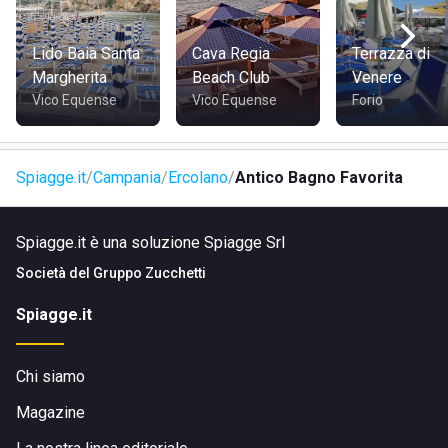
Lido Baia Santa
Cava Regia
Terrazza di
Margherita
Beach Club
Venere
Vico Equense
Vico Equense
Forio
Spiagge.it
Campania
Ercolano
Antico Bagno Favorita
Spiagge.it è una soluzione Spiagge Srl
Società del
Gruppo Zucchetti
Spiagge.it
Chi siamo
Magazine