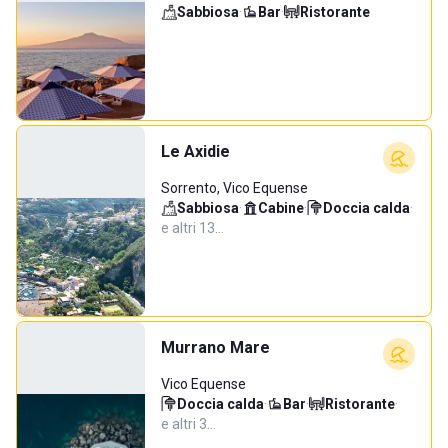
Sabbiosa
·
Bar
·
Ristorante
Le Axidie
Sorrento, Vico Equense
Sabbiosa
·
Cabine
·
Doccia calda
·
e altri 13…
Murrano Mare
Vico Equense
Doccia calda
·
Bar
·
Ristorante
·
e altri 3…