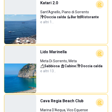
Katari 2.0
Sant'Agnello, Piano di Sorrento
Doccia calda
·
Bar
·
Ristorante
·
e altri 1…
Lido Marinella
Meta Di Sorrento, Meta
Sabbiosa
·
Cabine
·
Doccia calda
·
e altri 13…
Cava Regia Beach Club
Marina D'Aequa, Vico Equense