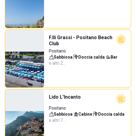
F.lli Grassi - Positano Beach
Club
Positano
Sabbiosa
·
Doccia calda
·
Bar
·
e altri 2…
Lido L'Incanto
Positano
Sabbiosa
·
Cabine
·
Doccia calda
·
e altri 7…