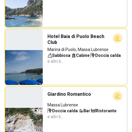
Hotel Baia di Puolo Beach
Club
Marina di Puolo, Massa Lubrense
Sabbiosa
·
Cabine
·
Doccia calda
·
e altri 6…
Giardino Romantico
Massa Lubrense
Doccia calda
·
Bar
·
Ristorante
·
e altri 6…