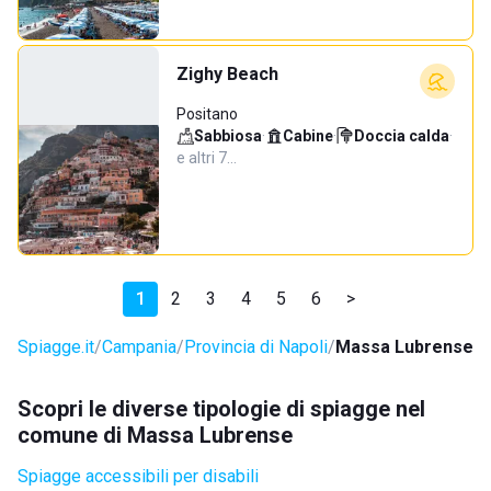
Zighy Beach
Positano
Sabbiosa
·
Cabine
·
Doccia calda
·
e altri 7…
1
2
3
4
5
6
>
Spiagge.it
Campania
Provincia di Napoli
Massa Lubrense
Scopri le diverse tipologie di spiagge nel
comune di Massa Lubrense
Spiagge accessibili per disabili