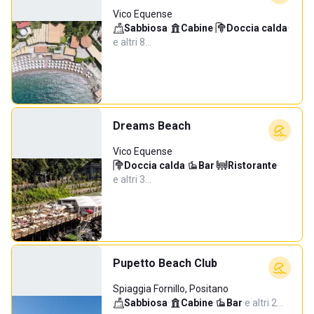
Vico Equense
Sabbiosa
·
Cabine
·
Doccia calda
·
e altri 8…
Dreams Beach
Vico Equense
Doccia calda
·
Bar
·
Ristorante
·
e altri 3…
Pupetto Beach Club
Spiaggia Fornillo, Positano
Sabbiosa
·
Cabine
·
Bar
·
e altri 2…