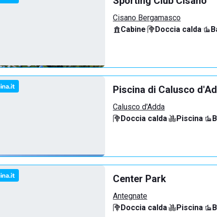
Sporting Club Cisano
Cisano Bergamasco
Cabine
·
Doccia calda
·
B
Piscina di Calusco d'A
Calusco d'Adda
Doccia calda
·
Piscina
·
B
Center Park
Antegnate
Doccia calda
·
Piscina
·
B