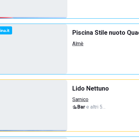
Piscina Stile nuoto Qua
Almè
Lido Nettuno
Sarnico
Bar
·
e altri 5…