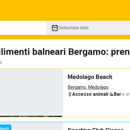
Seleziona date
ilimenti balneari Bergamo: preno
ti
Medolago Beach
Bergamo, Medolago
Accesso animali
·
Bar
·
e al