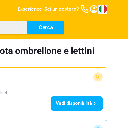
Experience
Sei un gestore?
Cerca
ta ombrellone e lettini
tri 4…
Vedi disponibilità