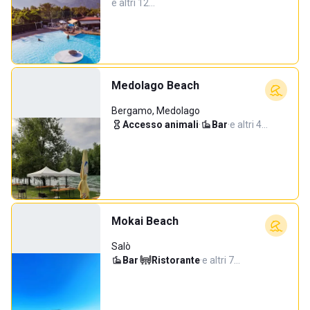
e altri 12…
Medolago Beach
Bergamo, Medolago
Accesso animali
·
Bar
·
e altri 4…
Mokai Beach
Salò
Bar
·
Ristorante
·
e altri 7…