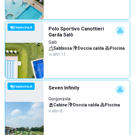
Polo Sportivo Canottieri
Garda Salò
Salò
Sabbiosa
·
Doccia calda
·
Piscina
·
e altri 11…
Seven Infinity
Gorgonzola
Cabine
·
Doccia calda
·
Piscina
·
e altri 8…