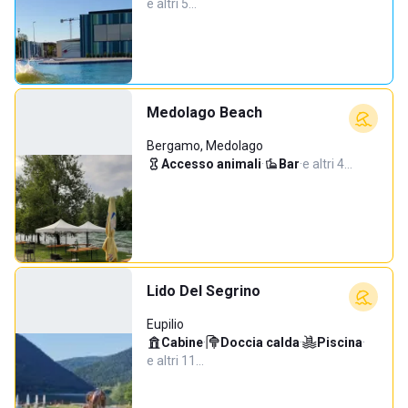
e altri 5…
Medolago Beach
Bergamo, Medolago
Accesso animali
·
Bar
·
e altri 4…
Lido Del Segrino
Eupilio
Cabine
·
Doccia calda
·
Piscina
·
e altri 11…