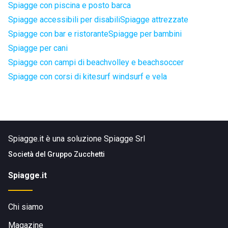
Spiagge con piscina e posto barca
Spiagge accessibili per disabili
Spiagge attrezzate
Spiagge con bar e ristorante
Spiagge per bambini
Spiagge per cani
Spiagge con campi di beachvolley e beachsoccer
Spiagge con corsi di kitesurf windsurf e vela
Spiagge.it è una soluzione Spiagge Srl
Società del
Gruppo Zucchetti
Spiagge.it
Chi siamo
Magazine