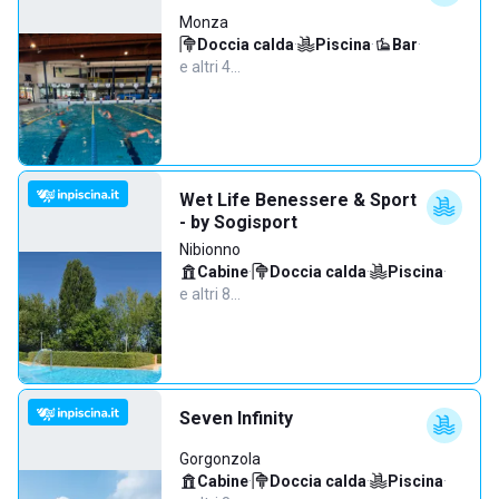
Monza
Doccia calda
·
Piscina
·
Bar
·
e altri 4…
Wet Life Benessere & Sport
- by Sogisport
Nibionno
Cabine
·
Doccia calda
·
Piscina
·
e altri 8…
Seven Infinity
Gorgonzola
Cabine
·
Doccia calda
·
Piscina
·