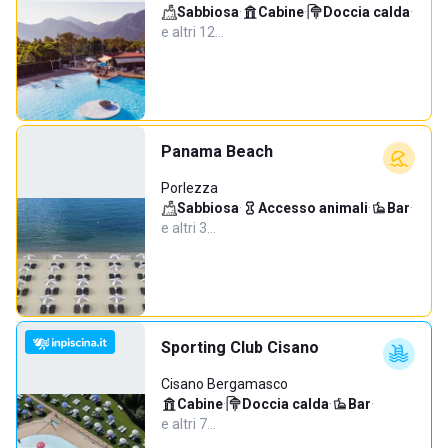
Sabbiosa
·
Cabine
·
Doccia calda
·
e altri 12…
Panama Beach
Porlezza
Sabbiosa
·
Accesso animali
·
Bar
·
e altri 3…
Sporting Club Cisano
Cisano Bergamasco
Cabine
·
Doccia calda
·
Bar
·
e altri 7…