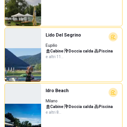
Lido Del Segrino
Eupilio
Cabine
·
Doccia calda
·
Piscina
·
e altri 11…
Idro Beach
Milano
Cabine
·
Doccia calda
·
Piscina
·
e altri 8…