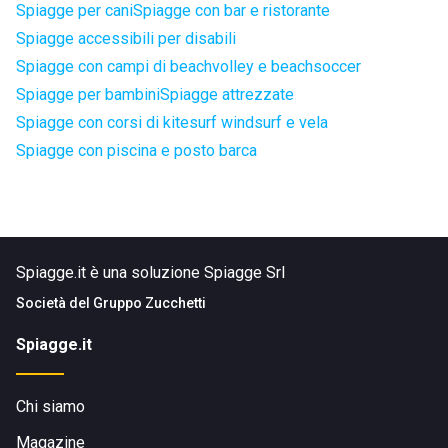
Spiagge per cani
Spiagge con bar e ristorante
Spiagge accessibili per disabili
Spiagge con campi di beachvolley e beachsoccer
Spiagge per bambini
Spiagge attrezzate
Spiagge con corsi di kitesurf windsurf e vela
Spiagge con piscina e posto barca
Spiagge.it è una soluzione Spiagge Srl
Società del
Gruppo Zucchetti
Spiagge.it
Chi siamo
Magazine