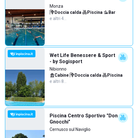
Monza
Doccia calda
·
Piscina
·
Bar
·
e altri 4…
Wet Life Benessere & Sport
- by Sogisport
Nibionno
Cabine
·
Doccia calda
·
Piscina
·
e altri 8…
Piscina Centro Sportivo "Don
Gnocchi"
Cernusco sul Naviglio