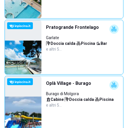
Pratogrande Frontelago
Garlate
Doccia calda
·
Piscina
·
Bar
·
e altri 5…
Oplà Village - Burago
Burago di Molgora
Cabine
·
Doccia calda
·
Piscina
·
e altri 5…