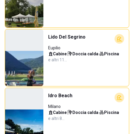
Lido Del Segrino
Eupilio
Cabine
·
Doccia calda
·
Piscina
·
e altri 11…
Idro Beach
Milano
Cabine
·
Doccia calda
·
Piscina
·
e altri 8…