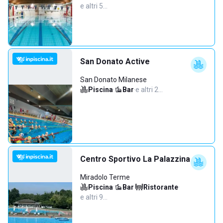
e altri 5…
San Donato Active
San Donato Milanese
Piscina
·
Bar
·
e altri 2…
Centro Sportivo La Palazzina
Miradolo Terme
Piscina
·
Bar
·
Ristorante
·
e altri 9…