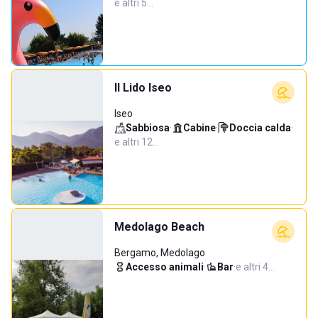
e altri 5…
Il Lido Iseo
Iseo
Sabbiosa
·
Cabine
·
Doccia calda
·
e altri 12…
Medolago Beach
Bergamo, Medolago
Accesso animali
·
Bar
·
e altri 4…