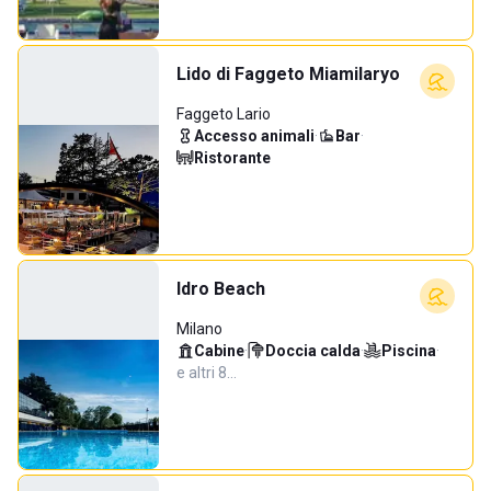
Lido di Faggeto Miamilaryo
Faggeto Lario
Accesso animali
·
Bar
·
Ristorante
Idro Beach
Milano
Cabine
·
Doccia calda
·
Piscina
·
e altri 8…