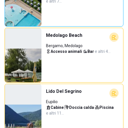
e altri 7…
Medolago Beach
Bergamo, Medolago
Accesso animali
·
Bar
·
e altri 4…
Lido Del Segrino
Eupilio
Cabine
·
Doccia calda
·
Piscina
·
e altri 11…