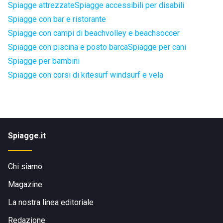
Spiagge attrezzate
Spiagge accessibili per disabili
Spiagge con bar e ristorante
Spiagge con campi di beachvolley e beachsoccer
Spiagge con piscina e posto barca
Spiagge per cani
Spiagge per bambini
Spiagge con corsi di kitesurf windsurf e vela
Spiagge.it
Chi siamo
Magazine
La nostra linea editoriale
Redazione