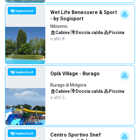
Wet Life Benessere & Sport
- by Sogisport
Nibionno
Cabine
·
Doccia calda
·
Piscina
·
e altri 8…
Oplà Village - Burago
Burago di Molgora
Cabine
·
Doccia calda
·
Piscina
·
e altri 5…
Centro Sportivo Snef