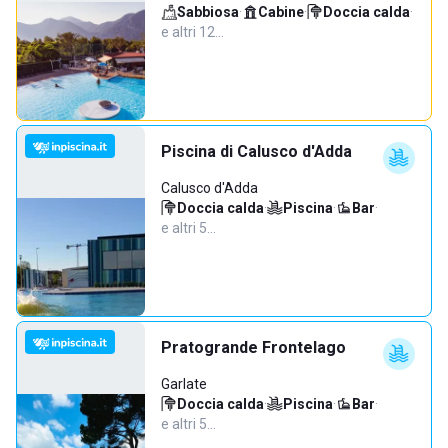
Sabbiosa
·
Cabine
·
Doccia calda
·
e altri 12…
Piscina di Calusco d'Adda
Calusco d'Adda
Doccia calda
·
Piscina
·
Bar
·
e altri 5…
Pratogrande Frontelago
Garlate
Doccia calda
·
Piscina
·
Bar
·
e altri 5…