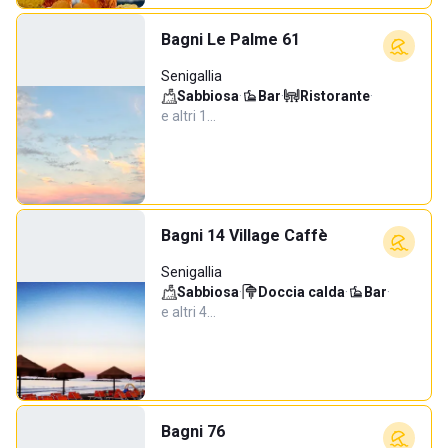
Bagni Le Palme 61
Senigallia
Sabbiosa
·
Bar
·
Ristorante
·
e altri 1…
Bagni 14 Village Caffè
Senigallia
Sabbiosa
·
Doccia calda
·
Bar
·
e altri 4…
Bagni 76