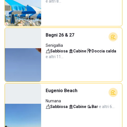
e altri 8…
Bagni 26 & 27
Senigallia
Sabbiosa
·
Cabine
·
Doccia calda
·
e altri 11…
Eugenio Beach
Numana
Sabbiosa
·
Cabine
·
Bar
·
e altri 6…