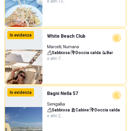
e altri 13…
In evidenza
White Beach Club
Marcelli, Numana
Sabbiosa
·
Doccia calda
·
Bar
·
e altri 7…
In evidenza
Bagni Nella 57
Senigallia
Sabbiosa
·
Cabine
·
Doccia calda
·
e altri 2…