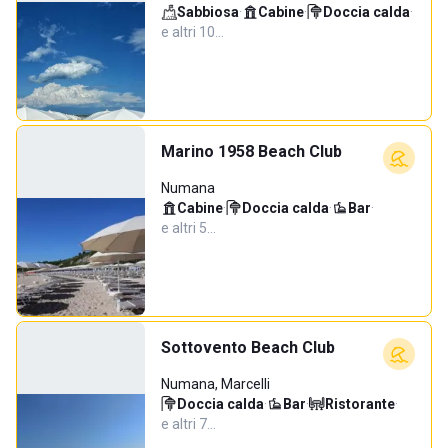
Sabbiosa
·
Cabine
·
Doccia calda
·
e altri 10…
Marino 1958 Beach Club
Numana
Cabine
·
Doccia calda
·
Bar
·
e altri 5…
Sottovento Beach Club
Numana, Marcelli
Doccia calda
·
Bar
·
Ristorante
·
e altri 7…