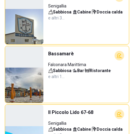
Senigallia
Sabbiosa
·
Cabine
·
Doccia calda
·
e altri 3…
Bassamarè
Falconara Marittima
Sabbiosa
·
Bar
·
Ristorante
·
e altri 1…
Il Piccolo Lido 67-68
Senigallia
Sabbiosa
·
Cabine
·
Doccia calda
·