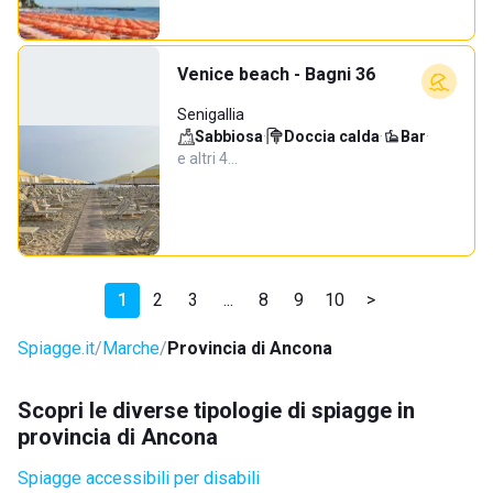
Venice beach - Bagni 36
Senigallia
Sabbiosa
·
Doccia calda
·
Bar
·
e altri 4…
1
2
3
...
8
9
10
>
Spiagge.it
Marche
Provincia di Ancona
Scopri le diverse tipologie di spiagge in
provincia di Ancona
Spiagge accessibili per disabili