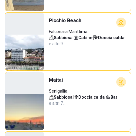
Picchio Beach
Falconara Marittima
Sabbiosa
·
Cabine
·
Doccia calda
·
e altri 9…
Maitai
Senigallia
Sabbiosa
·
Doccia calda
·
Bar
·
e altri 7…