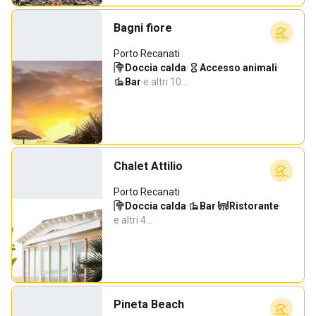
Bagni fiore
Porto Recanati
Doccia calda
·
Accesso animali
·
Bar
·
e altri 10…
Chalet Attilio
Porto Recanati
Doccia calda
·
Bar
·
Ristorante
·
e altri 4…
Pineta Beach