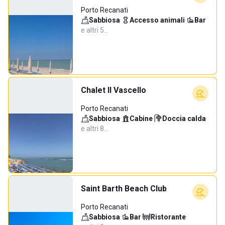
Porto Recanati
Sabbiosa
·
Accesso animali
·
Bar
·
e altri 5…
Chalet Il Vascello
Porto Recanati
Sabbiosa
·
Cabine
·
Doccia calda
·
e altri 8…
Saint Barth Beach Club
Porto Recanati
Sabbiosa
·
Bar
·
Ristorante
·