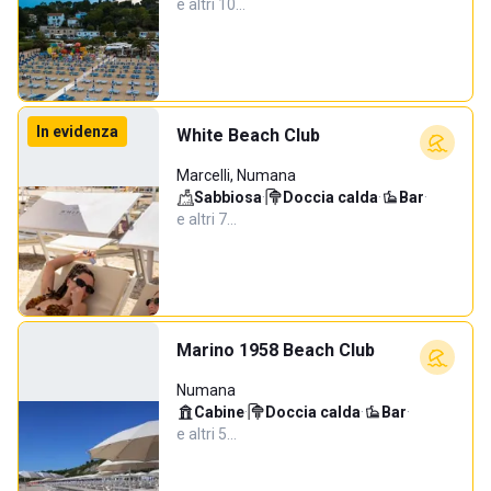
e altri 10…
In evidenza
White Beach Club
Marcelli, Numana
Sabbiosa
·
Doccia calda
·
Bar
·
e altri 7…
Marino 1958 Beach Club
Numana
Cabine
·
Doccia calda
·
Bar
·
e altri 5…