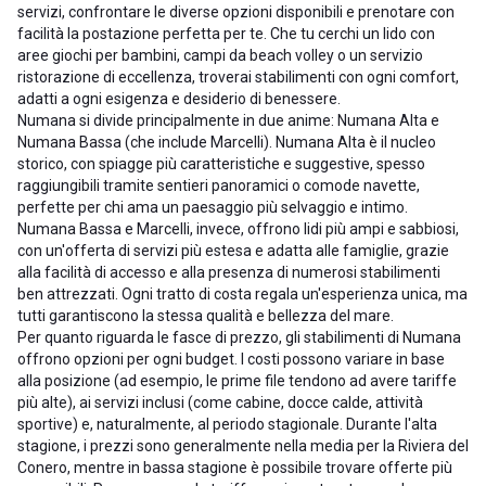
servizi, confrontare le diverse opzioni disponibili e prenotare con
facilità la postazione perfetta per te. Che tu cerchi un lido con
aree giochi per bambini, campi da beach volley o un servizio
ristorazione di eccellenza, troverai stabilimenti con ogni comfort,
adatti a ogni esigenza e desiderio di benessere.
Numana si divide principalmente in due anime: Numana Alta e
Numana Bassa (che include Marcelli). Numana Alta è il nucleo
storico, con spiagge più caratteristiche e suggestive, spesso
raggiungibili tramite sentieri panoramici o comode navette,
perfette per chi ama un paesaggio più selvaggio e intimo.
Numana Bassa e Marcelli, invece, offrono lidi più ampi e sabbiosi,
con un'offerta di servizi più estesa e adatta alle famiglie, grazie
alla facilità di accesso e alla presenza di numerosi stabilimenti
ben attrezzati. Ogni tratto di costa regala un'esperienza unica, ma
tutti garantiscono la stessa qualità e bellezza del mare.
Per quanto riguarda le fasce di prezzo, gli stabilimenti di Numana
offrono opzioni per ogni budget. I costi possono variare in base
alla posizione (ad esempio, le prime file tendono ad avere tariffe
più alte), ai servizi inclusi (come cabine, docce calde, attività
sportive) e, naturalmente, al periodo stagionale. Durante l'alta
stagione, i prezzi sono generalmente nella media per la Riviera del
Conero, mentre in bassa stagione è possibile trovare offerte più