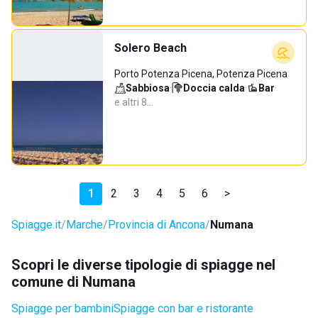
Solero Beach
Porto Potenza Picena, Potenza Picena
Sabbiosa
·
Doccia calda
·
Bar
·
e altri 8…
1
2
3
4
5
6
>
Spiagge.it
Marche
Provincia di Ancona
Numana
Scopri le diverse tipologie di spiagge nel
comune di Numana
Spiagge per bambini
Spiagge con bar e ristorante