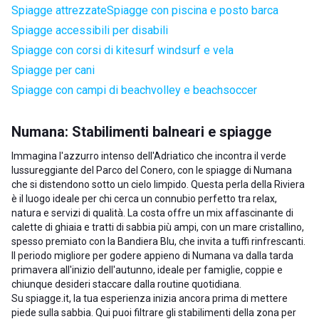
Spiagge attrezzate
Spiagge con piscina e posto barca
Spiagge accessibili per disabili
Spiagge con corsi di kitesurf windsurf e vela
Spiagge per cani
Spiagge con campi di beachvolley e beachsoccer
Numana: Stabilimenti balneari e spiagge
Immagina l'azzurro intenso dell'Adriatico che incontra il verde
lussureggiante del Parco del Conero, con le spiagge di Numana
che si distendono sotto un cielo limpido. Questa perla della Riviera
è il luogo ideale per chi cerca un connubio perfetto tra relax,
natura e servizi di qualità. La costa offre un mix affascinante di
calette di ghiaia e tratti di sabbia più ampi, con un mare cristallino,
spesso premiato con la Bandiera Blu, che invita a tuffi rinfrescanti.
Il periodo migliore per godere appieno di Numana va dalla tarda
primavera all'inizio dell'autunno, ideale per famiglie, coppie e
chiunque desideri staccare dalla routine quotidiana.
Su spiagge.it, la tua esperienza inizia ancora prima di mettere
piede sulla sabbia. Qui puoi filtrare gli stabilimenti della zona per