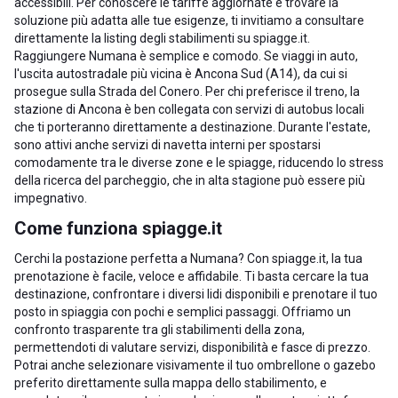
accessibili. Per conoscere le tariffe aggiornate e trovare la
soluzione più adatta alle tue esigenze, ti invitiamo a consultare
direttamente la listing degli stabilimenti su spiagge.it.
Raggiungere Numana è semplice e comodo. Se viaggi in auto,
l'uscita autostradale più vicina è Ancona Sud (A14), da cui si
prosegue sulla Strada del Conero. Per chi preferisce il treno, la
stazione di Ancona è ben collegata con servizi di autobus locali
che ti porteranno direttamente a destinazione. Durante l'estate,
sono attivi anche servizi di navetta interni per spostarsi
comodamente tra le diverse zone e le spiagge, riducendo lo stress
della ricerca del parcheggio, che in alta stagione può essere più
impegnativo.
Come funziona spiagge.it
Cerchi la postazione perfetta a Numana? Con spiagge.it, la tua
prenotazione è facile, veloce e affidabile. Ti basta cercare la tua
destinazione, confrontare i diversi lidi disponibili e prenotare il tuo
posto in spiaggia con pochi e semplici passaggi. Offriamo un
confronto trasparente tra gli stabilimenti della zona,
permettendoti di valutare servizi, disponibilità e fasce di prezzo.
Potrai anche selezionare visivamente il tuo ombrellone o gazebo
preferito direttamente sulla mappa dello stabilimento, e