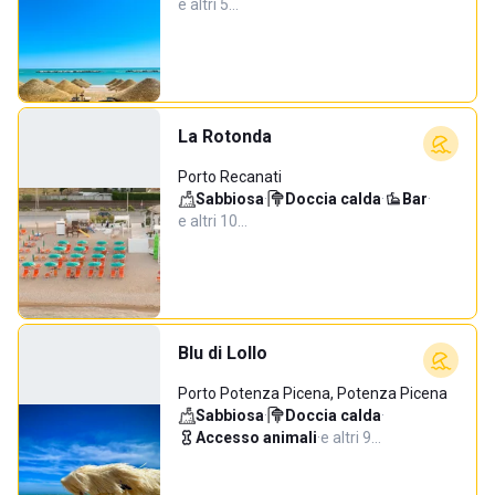
e altri 5…
La Rotonda
Porto Recanati
Sabbiosa
·
Doccia calda
·
Bar
·
e altri 10…
Blu di Lollo
Porto Potenza Picena, Potenza Picena
Sabbiosa
·
Doccia calda
·
Accesso animali
·
e altri 9…