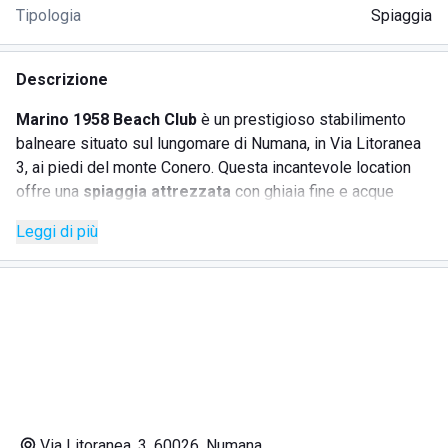
Tipologia
Spiaggia
Descrizione
Marino 1958 Beach Club
è un prestigioso stabilimento
balneare situato sul lungomare di Numana, in Via Litoranea
3, ai piedi del monte Conero. Questa incantevole location
offre una
spiaggia attrezzata
con ghiaia fine e acque
cristalline, ideale per chi cerca relax e tranquillità. La
Leggi di più
struttura è dotata di un parcheggio non assistito,
accessibile per una giornata al mare in famiglia.
SERVIZI
Servizio in spiaggia
Wi-Fi
Cabine spogliatoio
Bagni
Via Litoranea, 3, 60026, Numana