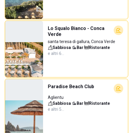
Lo Squalo Bianco - Conca
Verde
santa teresa di gallura, Conca Verde
Sabbiosa
·
Bar
·
Ristorante
·
e altri 6…
Paradise Beach Club
Aglientu
Sabbiosa
·
Bar
·
Ristorante
·
e altri 5…