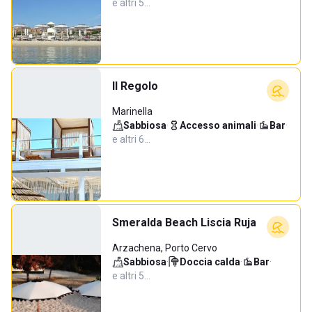
e altri 5…
Il Regolo
Marinella
Sabbiosa
·
Accesso animali
·
Bar
·
e altri 6…
Smeralda Beach Liscia Ruja
Arzachena, Porto Cervo
Sabbiosa
·
Doccia calda
·
Bar
·
e altri 5…