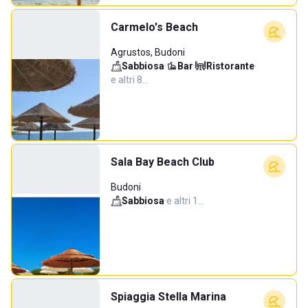
Carmelo's Beach
Agrustos, Budoni
Sabbiosa
·
Bar
·
Ristorante
·
e altri 8…
Sala Bay Beach Club
Budoni
Sabbiosa
·
e altri 1…
Spiaggia Stella Marina