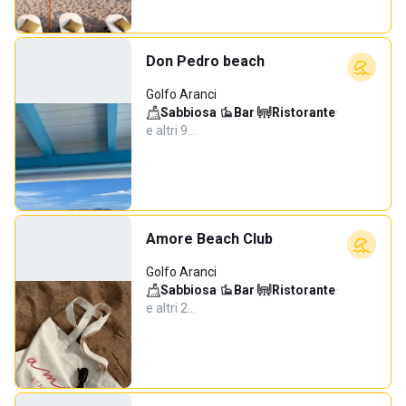
Don Pedro beach
Golfo Aranci
Sabbiosa
·
Bar
·
Ristorante
·
e altri 9…
Amore Beach Club
Golfo Aranci
Sabbiosa
·
Bar
·
Ristorante
·
e altri 2…