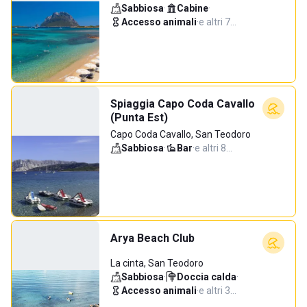
Sabbiosa
·
Cabine
·
Accesso animali
·
e altri 7…
Spiaggia Capo Coda Cavallo
(Punta Est)
Capo Coda Cavallo, San Teodoro
Sabbiosa
·
Bar
·
e altri 8…
Arya Beach Club
La cinta, San Teodoro
Sabbiosa
·
Doccia calda
·
Accesso animali
·
e altri 3…