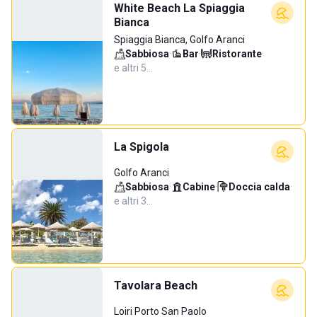
White Beach La Spiaggia
Bianca
Spiaggia Bianca, Golfo Aranci
Sabbiosa
·
Bar
·
Ristorante
·
e altri 5…
La Spigola
Golfo Aranci
Sabbiosa
·
Cabine
·
Doccia calda
·
e altri 3…
Tavolara Beach
Loiri Porto San Paolo