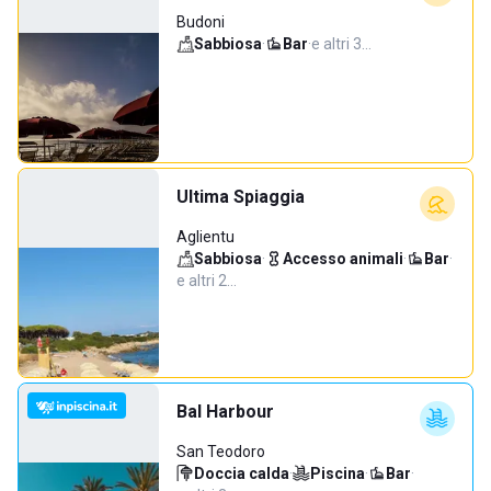
Budoni
Sabbiosa
·
Bar
·
e altri 3…
Ultima Spiaggia
Aglientu
Sabbiosa
·
Accesso animali
·
Bar
·
e altri 2…
Bal Harbour
San Teodoro
Doccia calda
·
Piscina
·
Bar
·