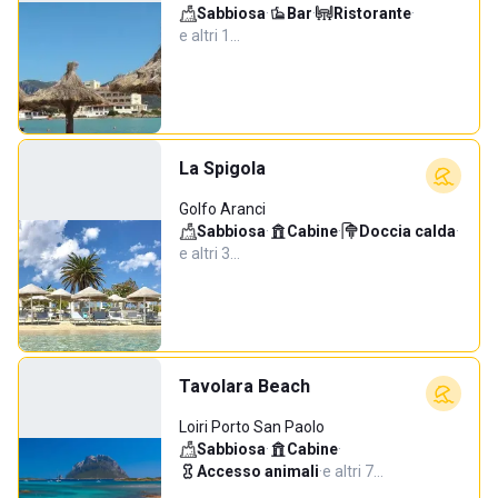
Sabbiosa
·
Bar
·
Ristorante
·
e altri 1…
La Spigola
Golfo Aranci
Sabbiosa
·
Cabine
·
Doccia calda
·
e altri 3…
Tavolara Beach
Loiri Porto San Paolo
Sabbiosa
·
Cabine
·
Accesso animali
·
e altri 7…