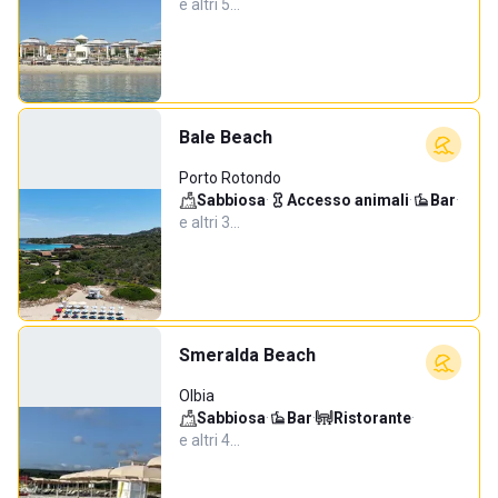
e altri 5…
Bale Beach
Porto Rotondo
Sabbiosa
·
Accesso animali
·
Bar
·
e altri 3…
Smeralda Beach
Olbia
Sabbiosa
·
Bar
·
Ristorante
·
e altri 4…