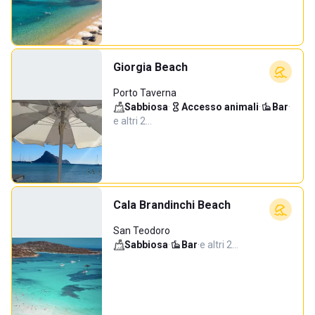
Giorgia Beach
Porto Taverna
Sabbiosa
·
Accesso animali
·
Bar
·
e altri 2…
Cala Brandinchi Beach
San Teodoro
Sabbiosa
·
Bar
·
e altri 2…