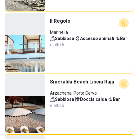
Il Regolo
Marinella
Sabbiosa
·
Accesso animali
·
Bar
·
e altri 6…
Smeralda Beach Liscia Ruja
Arzachena, Porto Cervo
Sabbiosa
·
Doccia calda
·
Bar
·
e altri 5…