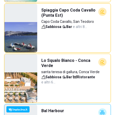
Spiaggia Capo Coda Cavallo
(Punta Est)
Capo Coda Cavallo, San Teodoro
Sabbiosa
·
Bar
·
e altri 8…
Lo Squalo Bianco - Conca
Verde
santa teresa di gallura, Conca Verde
Sabbiosa
·
Bar
·
Ristorante
·
e altri 6…
Bal Harbour