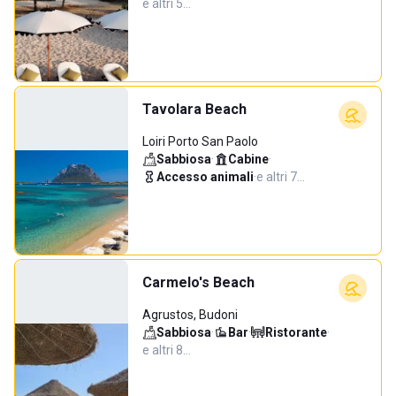
e altri 5…
Tavolara Beach
Loiri Porto San Paolo
Sabbiosa
·
Cabine
·
Accesso animali
·
e altri 7…
Carmelo's Beach
Agrustos, Budoni
Sabbiosa
·
Bar
·
Ristorante
·
e altri 8…