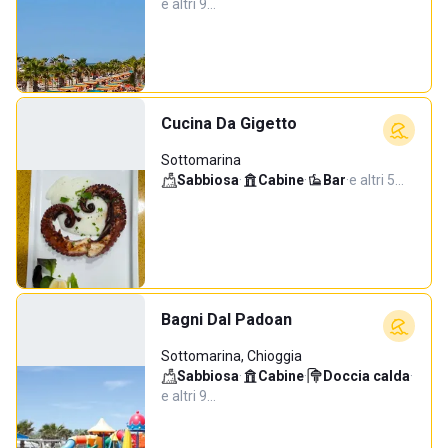
e altri 9…
Cucina Da Gigetto
Sottomarina
Sabbiosa
·
Cabine
·
Bar
·
e altri 5…
Bagni Dal Padoan
Sottomarina, Chioggia
Sabbiosa
·
Cabine
·
Doccia calda
·
e altri 9…