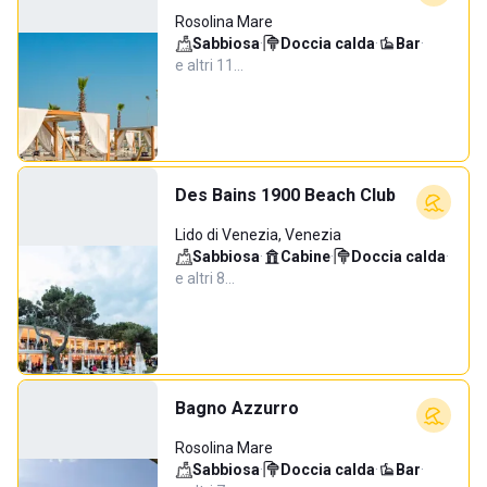
Rosolina Mare
Sabbiosa
·
Doccia calda
·
Bar
·
e altri 11…
Des Bains 1900 Beach Club
Lido di Venezia, Venezia
Sabbiosa
·
Cabine
·
Doccia calda
·
e altri 8…
Bagno Azzurro
Rosolina Mare
Sabbiosa
·
Doccia calda
·
Bar
·