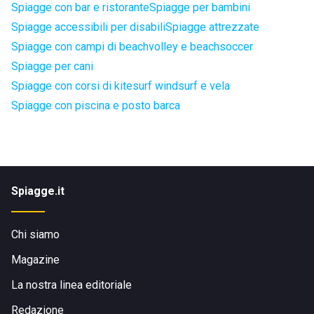
Spiagge con bar e ristorante
Spiagge per bambini
Spiagge accessibili per disabili
Spiagge attrezzate
Spiagge con campi di beachvolley e beachsoccer
Spiagge per cani
Spiagge con corsi di kitesurf windsurf e vela
Spiagge con piscina e posto barca
Spiagge.it
Chi siamo
Magazine
La nostra linea editoriale
Redazione