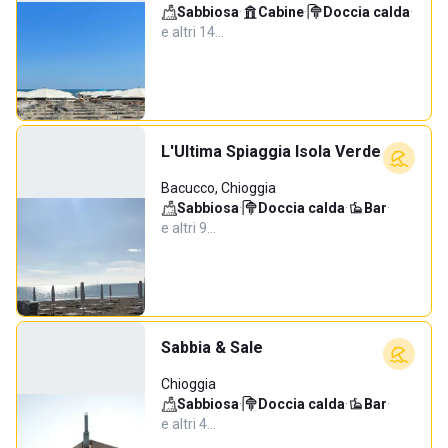
Sabbiosa
·
Cabine
·
Doccia calda
·
e altri 14…
L'Ultima Spiaggia Isola Verde
Bacucco, Chioggia
Sabbiosa
·
Doccia calda
·
Bar
·
e altri 9…
Sabbia & Sale
Chioggia
Sabbiosa
·
Doccia calda
·
Bar
·
e altri 4…