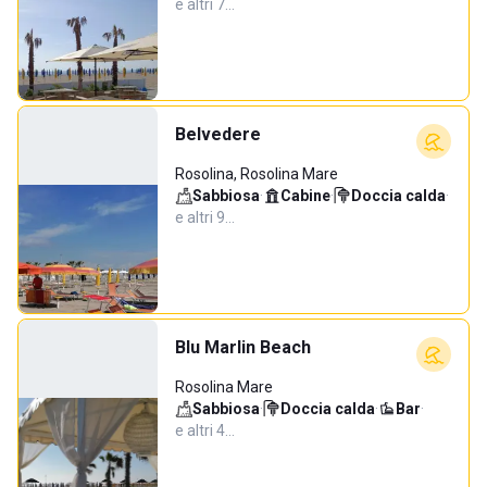
e altri 7…
Belvedere
Rosolina, Rosolina Mare
Sabbiosa
·
Cabine
·
Doccia calda
·
e altri 9…
Blu Marlin Beach
Rosolina Mare
Sabbiosa
·
Doccia calda
·
Bar
·
e altri 4…