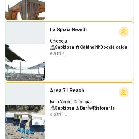
La Spiaia Beach
Chioggia
Sabbiosa
·
Cabine
·
Doccia calda
·
e altri 7…
Area 71 Beach
Isola Verde, Chioggia
Sabbiosa
·
Bar
·
Ristorante
·
e altri 1…