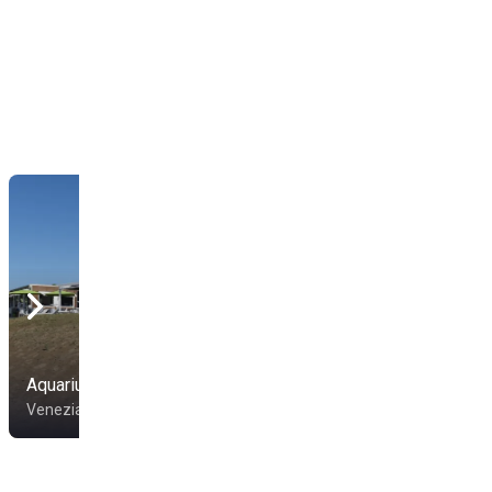
Aquarius Beach
Capli Beach
Venezia
Venezia