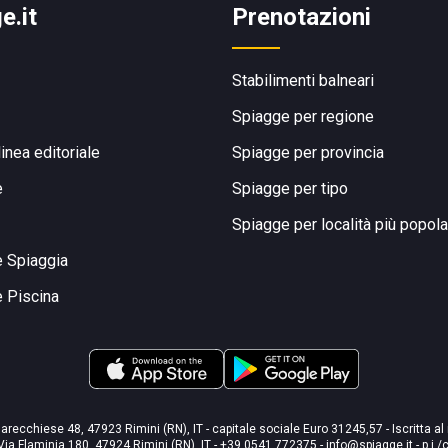
e.it
Prenotazioni
Stabilimenti balneari
Spiagge per regione
linea editoriale
Spiagge per provincia
e
Spiagge per tipo
Spiagge per località più popola
e Spiaggia
e Piscina
arecchiese 48, 47923 Rimini (RN), IT - capitale sociale Euro 31245,57 - Iscritta al
Via Flaminia 180, 47924 Rimini (RN), IT
-
+39 0541 772375
-
info@spiagge.it
- p.i