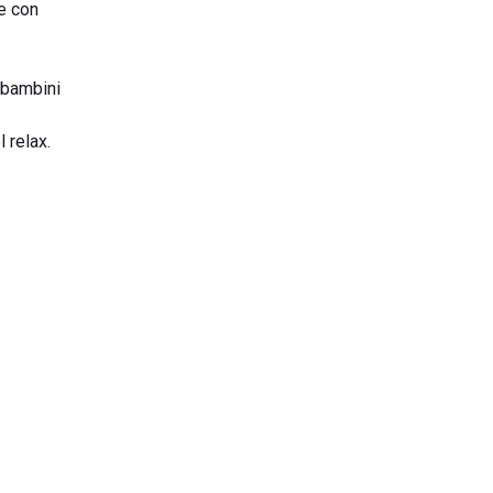
te con
r bambini
 relax.