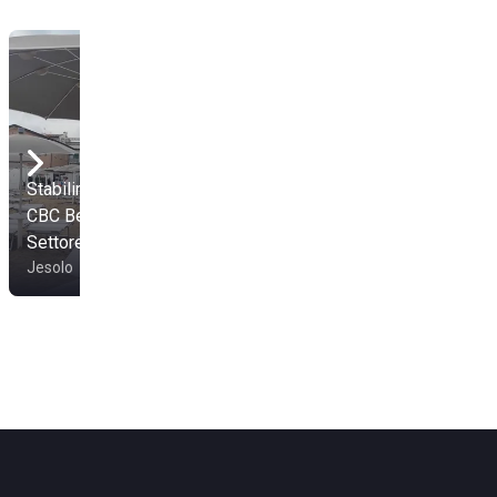
Stabilimento Balneare
CBC Beach Club -
Milano Beach Life
Settore B
Settore A
Jesolo
Jesolo