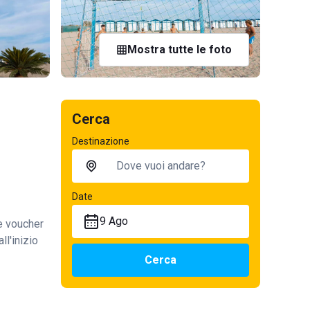
Mostra tutte le foto
Cerca
Destinazione
Date
9 Ago
te voucher
ll'inizio
Cerca