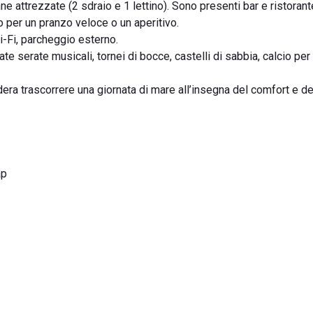
nne attrezzate (2 sdraio e 1 lettino). Sono presenti bar e ristoran
co per un pranzo veloce o un aperitivo.
Wi-Fi, parcheggio esterno.
e serate musicali, tornei di bocce, castelli di sabbia, calcio pe
era trascorrere una giornata di mare all’insegna del comfort e del
ap