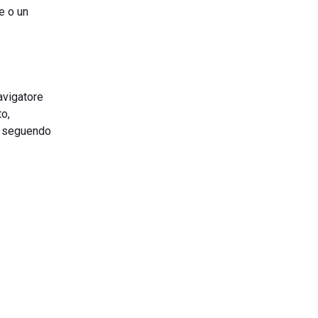
e o un
avigatore
to,
le seguendo