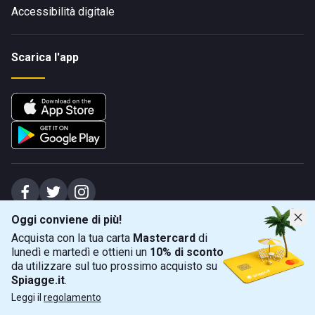
Accessibilità digitale
Scarica l'app
Oggi conviene di più!
Spiagge Srl - Sede legale: Via Marecchiese 48, 47923 Rimini (RN), IT -
Acquista con la tua carta
Mastercard
di
capitale sociale Euro 31245,57 - Iscritta al registro delle imprese di Rimini
lunedì e martedì e ottieni un
10% di sconto
Sede operativa: Via Flaminia 180, 47924 Rimini (RN), IT
-
+39 0541 772375
-
info@spiagge.it
- p.i./c.f. 04536640404
da utilizzare sul tuo prossimo acquisto su
Spiagge.it
.
Mappa
Filtra
©
2026
Spiagge Srl. Tutti i diritti riservati.
Leggi il
regolamento