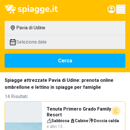
Pavia di Udine
Seleziona date
Cerca
Spiagge attrezzate Pavia di Udine: prenota online
ombrellone e lettino in spiagge per famiglie
14 Risultati
Tenuta Primero Grado Family
Resort
Sabbiosa
·
Cabine
·
Doccia calda
·
e altri 13…