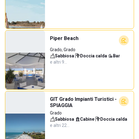
Piper Beach
Grado, Grado
Sabbiosa
·
Doccia calda
·
Bar
·
e altri 9…
GIT Grado Impianti Turistici -
SPIAGGIA
Grado
Sabbiosa
·
Cabine
·
Doccia calda
·
e altri 22…