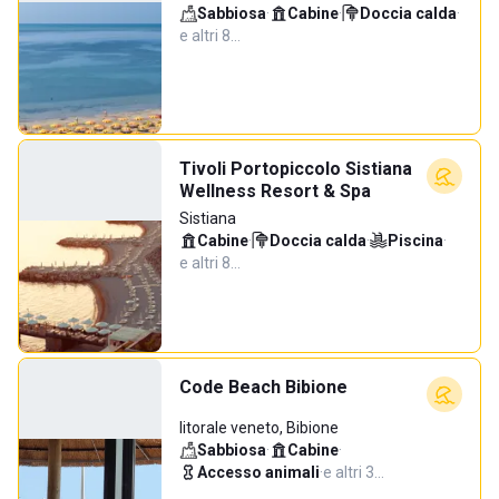
Sabbiosa
·
Cabine
·
Doccia calda
·
e altri 8…
Tivoli Portopiccolo Sistiana
Wellness Resort & Spa
Sistiana
Cabine
·
Doccia calda
·
Piscina
·
e altri 8…
Code Beach Bibione
litorale veneto, Bibione
Sabbiosa
·
Cabine
·
Accesso animali
·
e altri 3…