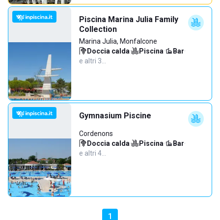
Piscina Marina Julia Family
Collection
Marina Julia, Monfalcone
Doccia calda
·
Piscina
·
Bar
·
e altri 3…
Gymnasium Piscine
Cordenons
Doccia calda
·
Piscina
·
Bar
·
e altri 4…
1